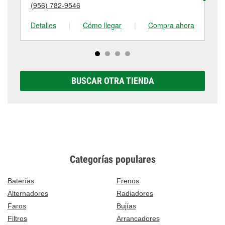
(956) 782-9546
(9
tienda #1722 para obtener más información.
Detalles
|
Cómo llegar
|
Compra ahora
De
BUSCAR OTRA TIENDA
Categorías populares
Baterías
Frenos
Alternadores
Radiadores
Faros
Bujías
Filtros
Arrancadores