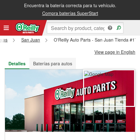
Encuentra la batería correcta para tu vehículo.
Recibe tu orden gratis al día siguiente o recógela en la tienda
Compra baterías SuperStart
exas
San Juan
O'Reilly Auto Parts - San Juan Tienda #17
View page in English
Detalles
Baterías para autos