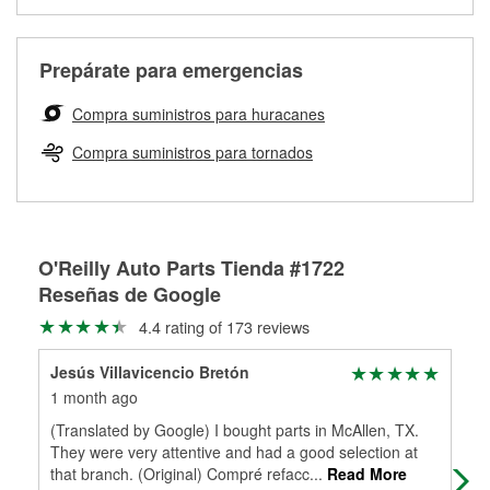
Más información sobre el Programa de Préstamo de
ser rectificados con seguridad. Si tus tambores o discos no
Herramientas de O'Reilly
pueden ser reutilizados, podemos ayudarte a encontrar las
partes de reemplazo correctas para tu reparación.
Prepárate para emergencias
Rectificación de tambores y discos de freno
Compra suministros para huracanes
Compra suministros para tornados
O'Reilly Auto Parts Tienda #1722
Reseñas de Google
4.4 rating of 173 reviews
Jesús Villavicencio Bretón
GA
1 month ago
8 m
(Translated by Google) I bought parts in McAllen, TX.
It 
They were very attentive and had a good selection at
eff
that branch. (Original) Compré refacc
...
Read More
cap