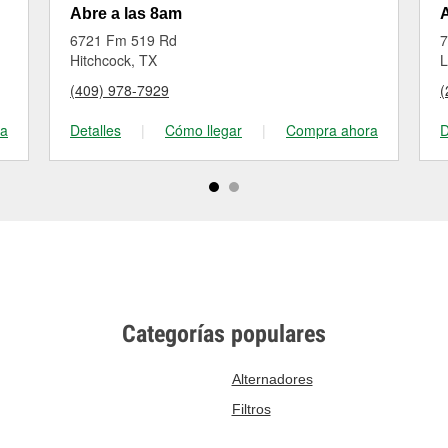
Abre a las 8am
A
6721 Fm 519 Rd
7
Hitchcock, TX
L
(409) 978-7929
(
ra
Detalles
|
Cómo llegar
|
Compra ahora
D
Categorías populares
Alternadores
Filtros