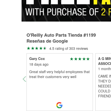
O'Reilly Auto Parts Tienda #1199
Reseñas de Google
4.5 rating of 303 reviews
Gary Cox
A G MI
ASSOC
18 days ago
1 month
Great staff very helpful employees that
CAME I
treat their customers very well
THEY DI
NEEDED
COULD 
FRIEND