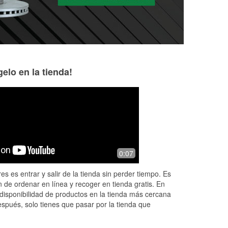
elo en la tienda!
sharon shotwell
Gary
7 months ago
7 months ago
Great service and friendly! 😊
I have been shopp
0:07
and I love this O'Re
unbeatable
es es entrar y salir de la tienda sin perder tiempo. Es
 de ordenar en línea y recoger en tienda gratis. En
disponibilidad de productos en la tienda más cercana
espués, solo tienes que pasar por la tienda que