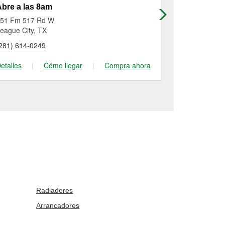
bre a las 8am
Abierto has
51 Fm 517 Rd W
4001 Highwa
eague City, TX
Dickinson, T
281) 614-0249
(281) 337-25
etalles
|
Cómo llegar
|
Compra ahora
Detalles
|
Radiadores
Arrancadores