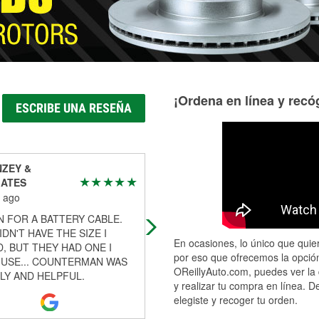
¡Ordena en línea y recóg
ESCRIBE UNA RESEÑA
NZEY &
A Google User
IATES
4 months ago
 ago
Jacob is real cool
N FOR A BATTERY CABLE.
DN'T HAVE THE SIZE I
En ocasiones, lo único que quier
, BUT THEY HAD ONE I
por eso que ofrecemos la opción
USE... COUNTERMAN WAS
OReillyAuto.com, puedes ver la 
LY AND HELPFUL.
y realizar tu compra en línea. D
elegiste y recoger tu orden.