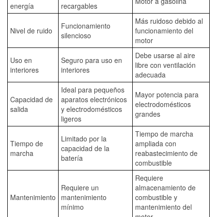
Motor a gasolina
energía
recargables
Más ruidoso debido al
Funcionamiento
Nivel de ruido
funcionamiento del
silencioso
motor
Debe usarse al aire
Uso en
Seguro para uso en
libre con ventilación
interiores
interiores
adecuada
Ideal para pequeños
Mayor potencia para
Capacidad de
aparatos electrónicos
electrodomésticos
salida
y electrodomésticos
grandes
ligeros
Tiempo de marcha
Limitado por la
Tiempo de
ampliada con
capacidad de la
marcha
reabastecimiento de
batería
combustible
Requiere
Requiere un
almacenamiento de
Mantenimiento
mantenimiento
combustible y
mínimo
mantenimiento del
motor