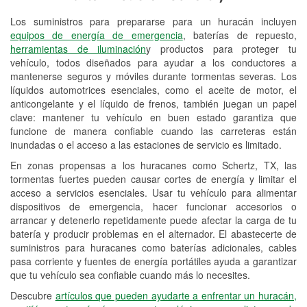
Los suministros para prepararse para un huracán incluyen
Reciclaje de baterías y aceite
equipos de energía de emergencia
, baterías de repuesto,
herramientas de iluminación
y productos para proteger tu
Instalación de bombillas de faros
vehículo, todos diseñados para ayudar a los conductores a
Instalación de limpiaparabrisas
mantenerse seguros y móviles durante tormentas severas. Los
líquidos automotrices esenciales, como el aceite de motor, el
Programa de Préstamo de
anticongelante y el líquido de frenos, también juegan un papel
clave: mantener tu vehículo en buen estado garantiza que
Herramientas
funcione de manera confiable cuando las carreteras están
inundadas o el acceso a las estaciones de servicio es limitado.
Rectificación de tambores y discos de
freno
En zonas propensas a los huracanes como Schertz, TX, las
tormentas fuertes pueden causar cortes de energía y limitar el
Hurricane Supplies
acceso a servicios esenciales. Usar tu vehículo para alimentar
dispositivos de emergencia, hacer funcionar accesorios o
Tornado Supplies
arrancar y detenerlo repetidamente puede afectar la carga de tu
batería y producir problemas en el alternador. El abastecerte de
Conoce más
suministros para huracanes como baterías adicionales, cables
pasa corriente y fuentes de energía portátiles ayuda a garantizar
Idiomas adicionales
que tu vehículo sea confiable cuando más lo necesites.
Español
Descubre
artículos que pueden ayudarte a enfrentar un huracán,