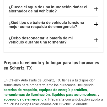
Una batería completamente cargada puede
¿Puede el agua de una inundación dañar el
alimentar pequeños accesorios durante un tiempo
alternador de mi vehículo?
limitado, pero el uso repetido sin conducir el vehículo
Sí. Los alternadores suelen estar montados en la
puede descargarla rápidamente. Se recomienda
¿Qué tipo de batería de vehículo funciona
parte baja del compartimento del motor y pueden
contar con un equipo de carga de respaldo para
mejor como respaldo de emergencia?
dañarse si se sumergen, lo que puede provocar una
cortes prolongados.
Las baterías AGM y marinas se usan comúnmente
falla en el sistema de carga y que la batería se agote
¿Debo desconectar la batería de mi
para aplicaciones de ciclo profundo porque son
días después de la exposición.
vehículo durante una tormenta?
selladas, resistentes a las vibraciones y más
Desconectarla puede ayudar a prevenir ciertas
adecuadas para ciclos repetidos de descarga
sobrecargas eléctricas, pero no te protegerá contra
profunda y recarga.
los daños por inundación. Evitar el agua estancada y
Prepara tu vehículo y tu hogar para los huracanes
preparar opciones de carga de respaldo son
en Schertz, TX
medidas de protección más efectivas.
En O’Reilly Auto Parts de Schertz, TX, tienes a tu disposición
suministros para prepararte ante los huracanes, incluyendo
baterías de respaldo
,
equipos de energía portátiles
,
herramientas de iluminación
,
líquidos para automotrices
, y
accesorios de emergencia
. Prepararte con anticipación ayuda a
reducir los riesgos relacionados con el vehículo durante