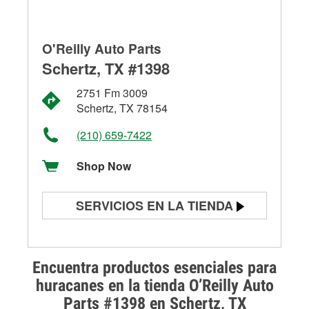
O'Reilly Auto Parts
Schertz, TX #1398
2751 Fm 3009
Schertz, TX 78154
(210) 659-7422
Shop Now
SERVICIOS EN LA TIENDA
Prueba de batería
Prueba de alternadores y
Encuentra productos esenciales para
arrancadores
huracanes en la tienda O’Reilly Auto
Parts #1398 en Schertz, TX
Revisión de la luz "Check Engine"