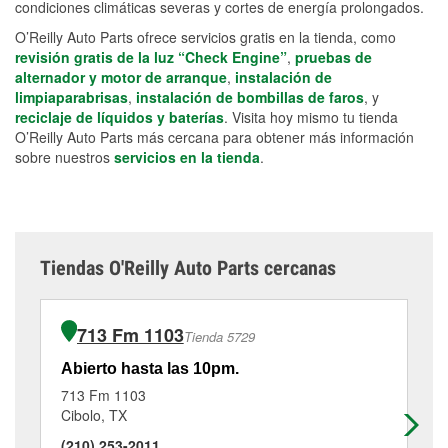
condiciones climáticas severas y cortes de energía prolongados.
O’Reilly Auto Parts ofrece servicios gratis en la tienda, como
revisión gratis de la luz “Check Engine”
,
pruebas de
alternador y motor de arranque
,
instalación de
limpiaparabrisas
,
instalación de bombillas de faros
, y
reciclaje de líquidos y baterías
. Visita hoy mismo tu tienda
O’Reilly Auto Parts más cercana para obtener más información
sobre nuestros
servicios en la tienda
.
Tiendas O'Reilly Auto Parts cercanas
713 Fm 1103
Tienda 5729
Abierto hasta las 10pm.
Ab
713 Fm 1103
17
Cibolo, TX
Se
(210) 253-2011
(2