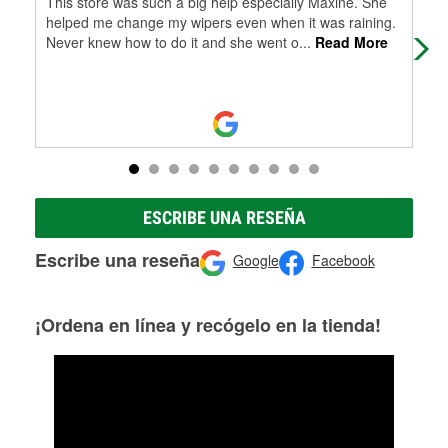
This store was such a big help especially Maxine. She
One
helped me change my wipers even when it was raining.
nice
Never knew how to do it and she went o
...
Read More
ESCRIBE UNA RESEÑA
Escribe una reseña
Google
Facebook
¡Ordena en línea y recógelo en la tienda!