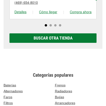
(469) 654-8010
(4
tienda #1015 para obtener más información.
en 300 Hall Road, Seagoville, TX.
Detalles
|
Cómo llegar
|
Compra ahora
De
BUSCAR OTRA TIENDA
Categorías populares
Baterías
Frenos
Alternadores
Radiadores
Faros
Bujías
Filtros
Arrancadores