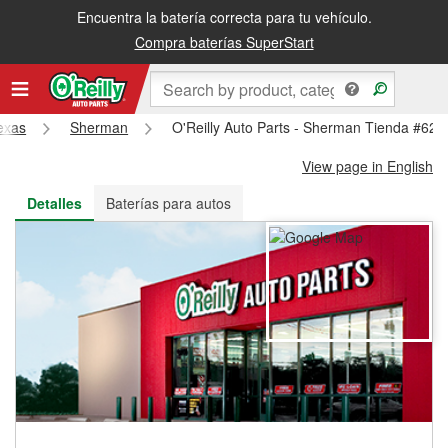
Encuentra la batería correcta para tu vehículo.
Recibe tu orden gratis al día siguiente o recógela en la tienda
Compra baterías SuperStart
exas
Sherman
O'Reilly Auto Parts - Sherman Tienda #628
View page in English
Detalles
Baterías para autos