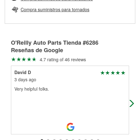
Más información sobre el Programa de Préstamo de
ser rectificados con seguridad. Si tus tambores o discos no
Herramientas de O'Reilly
pueden ser reutilizados, podemos ayudarte a encontrar las
Compra suministros para tornados
partes de reemplazo correctas para tu reparación.
Rectificación de tambores y discos de freno
O'Reilly Auto Parts Tienda #6286
Reseñas de Google
4.7 rating of 46 reviews
David D
Kai
3 days ago
1 m
Very helpful folks.
I c
was
nee