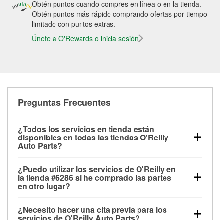
Obtén puntos cuando compres en línea o en la tienda.
Obtén puntos más rápido comprando ofertas por tiempo
limitado con puntos extras.
Únete a O'Rewards o inicia sesión
Preguntas Frecuentes
¿Todos los servicios en tienda están
disponibles en todas las tiendas O'Reilly
Auto Parts?
Todos los servicios gratuitos de tienda, incluyendo
¿Puedo utilizar los servicios de O'Reilly en
las pruebas de batería, pruebas de alternador y
la tienda #6286 si he comprado las partes
motor de arranque, revisión de la luz “Check Engine”
en otro lugar?
con O'Reilly VeriScan® e instalación de
Puedes solicitar la mayoría de los servicios en tienda
limpiaparabrisas o bombillas, están disponibles en
¿Necesito hacer una cita previa para los
de O'Reilly Auto Parts que estén disponibles en la
todas las tiendas O'Reilly Auto Parts. La tienda
servicios de O'Reilly Auto Parts?