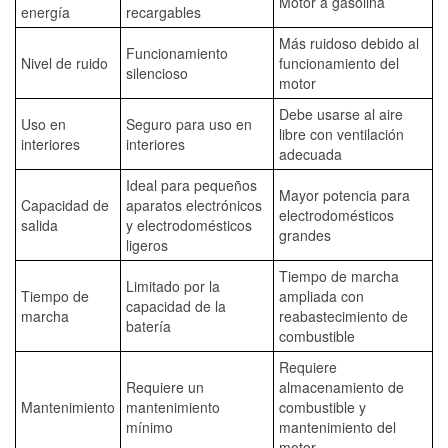
Motor a gasolina
energía
recargables
Más ruidoso debido al
Funcionamiento
Nivel de ruido
funcionamiento del
silencioso
motor
Debe usarse al aire
Uso en
Seguro para uso en
libre con ventilación
interiores
interiores
adecuada
Ideal para pequeños
Mayor potencia para
Capacidad de
aparatos electrónicos
electrodomésticos
salida
y electrodomésticos
grandes
ligeros
Tiempo de marcha
Limitado por la
Tiempo de
ampliada con
capacidad de la
marcha
reabastecimiento de
batería
combustible
Requiere
Requiere un
almacenamiento de
Mantenimiento
mantenimiento
combustible y
mínimo
mantenimiento del
motor