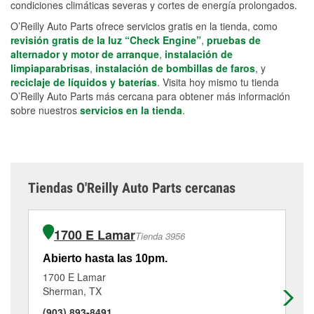
condiciones climáticas severas y cortes de energía prolongados.
O’Reilly Auto Parts ofrece servicios gratis en la tienda, como
revisión gratis de la luz “Check Engine”
,
pruebas de
alternador y motor de arranque
,
instalación de
limpiaparabrisas
,
instalación de bombillas de faros
, y
reciclaje de líquidos y baterías
. Visita hoy mismo tu tienda
O’Reilly Auto Parts más cercana para obtener más información
sobre nuestros
servicios en la tienda
.
Tiendas O'Reilly Auto Parts cercanas
1700 E Lamar
Tienda 3956
Abierto hasta las 10pm.
Ab
1700 E Lamar
17
Sherman, TX
Sh
(903) 893-8491
(9