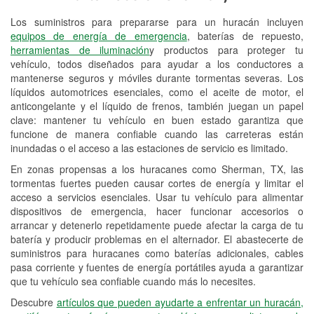
Los suministros para prepararse para un huracán incluyen
Reciclaje de baterías y aceite
equipos de energía de emergencia
, baterías de repuesto,
herramientas de iluminación
y productos para proteger tu
Instalación de bombillas de faros
vehículo, todos diseñados para ayudar a los conductores a
Instalación de limpiaparabrisas
mantenerse seguros y móviles durante tormentas severas. Los
líquidos automotrices esenciales, como el aceite de motor, el
Programa de Préstamo de
anticongelante y el líquido de frenos, también juegan un papel
clave: mantener tu vehículo en buen estado garantiza que
Herramientas
funcione de manera confiable cuando las carreteras están
inundadas o el acceso a las estaciones de servicio es limitado.
Mezcla de pinturas
En zonas propensas a los huracanes como Sherman, TX, las
Rectificación de tambores y discos de
tormentas fuertes pueden causar cortes de energía y limitar el
freno
acceso a servicios esenciales. Usar tu vehículo para alimentar
dispositivos de emergencia, hacer funcionar accesorios o
Mangueras hidráulicas a la medida
arrancar y detenerlo repetidamente puede afectar la carga de tu
batería y producir problemas en el alternador. El abastecerte de
Hurricane Supplies
suministros para huracanes como baterías adicionales, cables
pasa corriente y fuentes de energía portátiles ayuda a garantizar
Tornado Supplies
que tu vehículo sea confiable cuando más lo necesites.
Conoce más
Descubre
artículos que pueden ayudarte a enfrentar un huracán,