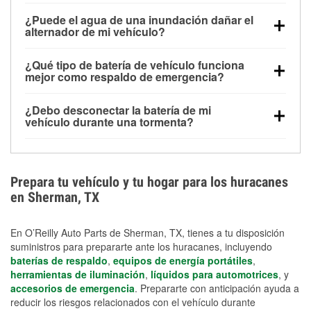
Una batería completamente cargada puede
¿Puede el agua de una inundación dañar el
alimentar pequeños accesorios durante un tiempo
alternador de mi vehículo?
limitado, pero el uso repetido sin conducir el vehículo
Sí. Los alternadores suelen estar montados en la
puede descargarla rápidamente. Se recomienda
¿Qué tipo de batería de vehículo funciona
parte baja del compartimento del motor y pueden
contar con un equipo de carga de respaldo para
mejor como respaldo de emergencia?
dañarse si se sumergen, lo que puede provocar una
cortes prolongados.
Las baterías AGM y marinas se usan comúnmente
falla en el sistema de carga y que la batería se agote
¿Debo desconectar la batería de mi
para aplicaciones de ciclo profundo porque son
días después de la exposición.
vehículo durante una tormenta?
selladas, resistentes a las vibraciones y más
Desconectarla puede ayudar a prevenir ciertas
adecuadas para ciclos repetidos de descarga
sobrecargas eléctricas, pero no te protegerá contra
profunda y recarga.
los daños por inundación. Evitar el agua estancada y
Prepara tu vehículo y tu hogar para los huracanes
preparar opciones de carga de respaldo son
en Sherman, TX
medidas de protección más efectivas.
En O’Reilly Auto Parts de Sherman, TX, tienes a tu disposición
suministros para prepararte ante los huracanes, incluyendo
baterías de respaldo
,
equipos de energía portátiles
,
herramientas de iluminación
,
líquidos para automotrices
, y
accesorios de emergencia
. Prepararte con anticipación ayuda a
reducir los riesgos relacionados con el vehículo durante