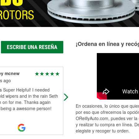
¡Ordena en línea y recóg
ESCRIBE UNA RESEÑA
ley mcnew
Louis Guerrero
s ago
6 months ago
s Super Helpful! I needed
Always there when you need um
ld wipers and in the rain Seth
m on for me. Thanks again
En ocasiones, lo único que quier
r being a awesome person!
por eso que ofrecemos la opción
OReillyAuto.com, puedes ver la 
y realizar tu compra en línea. D
elegiste y recoger tu orden.