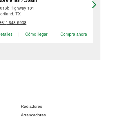
bre a las 7:30am
Abre a las
016b Highway 181
711 Oak Par
ortland, TX
Corpus Christ
361) 643-5938
(361) 888-63
etalles
|
Cómo llegar
|
Compra ahora
Detalles
|
Radiadores
Arrancadores