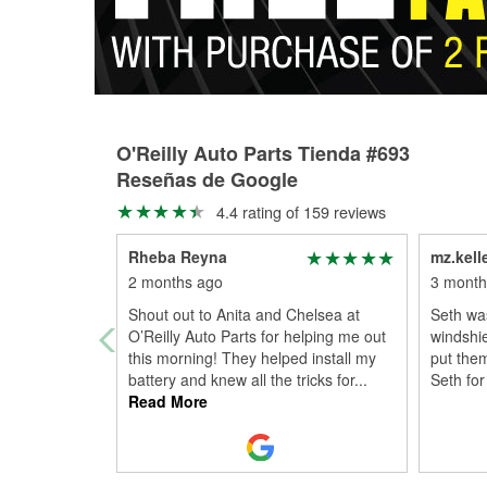
O'Reilly Auto Parts Tienda #693
Reseñas de Google
4.4 rating of 159 reviews
Rheba Reyna
mz.kel
2 months ago
3 month
Shout out to Anita and Chelsea at
Seth wa
O’Reilly Auto Parts for helping me out
windshie
this morning! They helped install my
put the
battery and knew all the tricks for
...
Seth fo
Read More