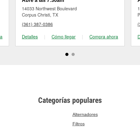
Abre a las 7:30am
A
14033 Northwest Boulevard
1
Corpus Christi, TX
P
(361) 387-0386
(
ra
Detalles
|
Cómo llegar
|
Compra ahora
D
Categorías populares
Alternadores
Filtros