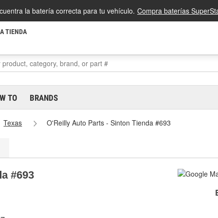
cuentra la batería correcta para tu vehículo.
Compra baterías SuperSta
LA TIENDA
W TO
BRANDS
Texas
O'Reilly Auto Parts - Sinton Tienda #693
da #693