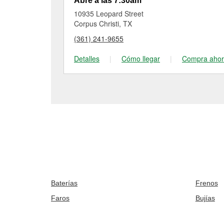
Abre a las 7:30am
10935 Leopard Street
Corpus Christi, TX
(361) 241-9655
Detalles
|
Cómo llegar
|
Compra aho
Baterías
Frenos
Faros
Bujías