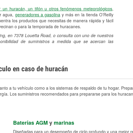
r un huracán, un tifón u otros fenómenos meteorológicos
,
er agua,
generadores a gasolina
y más en la tienda O’Reilly
ntra los productos que necesitas de manera rápida y fácil
avecinan o para la temporada de huracanes.
ring, en 7378 Louetta Road, o consulta con uno de nuestros
sponibilidad de suministros a medida que se acercan las
ículo en caso de huracán
anto a tu vehículo como a los sistemas de respaldo de tu hogar. Prepar
nergía. Los suministros recomendados para prepararse para los huracan
Baterías AGM
y
marinas
Diseñadas para un desempeño de ciclo profundo y una mejor res