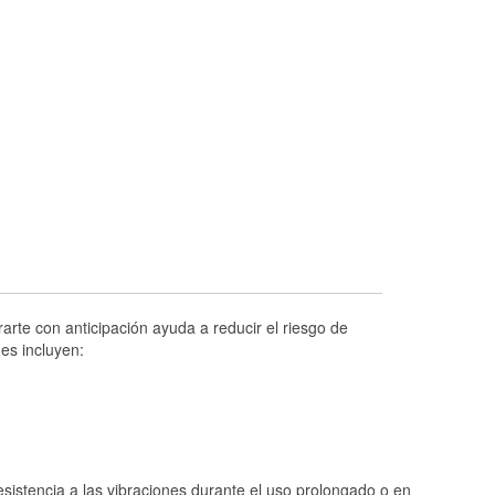
Prueba de alternadores y arrancadores
Revisión de la luz "Check Engine"
Reciclaje de baterías y aceite
Instalación de bombillas de faros
Instalación de limpiaparabrisas
Programa de Préstamo de Herramientas
Rectificación de tambores y discos de
freno
Hurricane Supplies
Tornado Supplies
arte con anticipación ayuda a reducir el riesgo de
Conoce más
es incluyen:
istencia a las vibraciones durante el uso prolongado o en