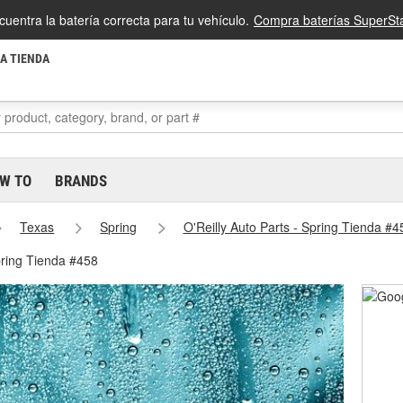
cuentra la batería correcta para tu vehículo.
Compra baterías SuperSta
LA TIENDA
W TO
BRANDS
Texas
Spring
O'Reilly Auto Parts - Spring Tienda #4
pring Tienda #458