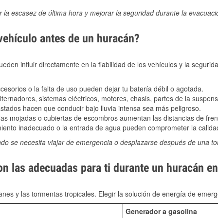
ir la escasez de última hora y mejorar la seguridad durante la evacuac
 vehículo antes de un huracán?
den influir directamente en la fiabilidad de los vehículos y la segurid
sorios o la falta de uso pueden dejar tu batería débil o agotada.
ernadores, sistemas eléctricos, motores, chasis, partes de la suspens
stados hacen que conducir bajo lluvia intensa sea más peligroso.
as mojadas o cubiertas de escombros aumentan las distancias de frena
ento inadecuado o la entrada de agua pueden comprometer la calidad
ndo se necesita viajar de emergencia o desplazarse después de una t
on las adecuadas para ti durante un huracán en
nes y las tormentas tropicales. Elegir la solución de energía de eme
Generador a gasolina