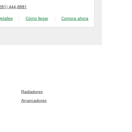
281) 444-8881
(346) 202-66
etalles
|
Cómo llegar
|
Compra ahora
Detalles
|
Radiadores
Arrancadores