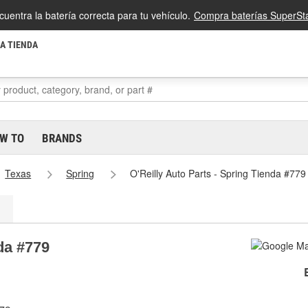
cuentra la batería correcta para tu vehículo.
Compra baterías SuperSta
LA TIENDA
W TO
BRANDS
Texas
Spring
O'Reilly Auto Parts - Spring Tienda #779
da #779