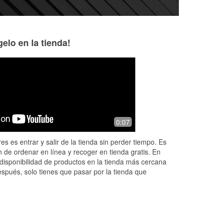
elo en la tienda!
Aaron Rios
Trevino David “G
Gaona
3 months ago
3 months ago
BERNARD!! I just gotta say you're
0:07
Good 👍
gentleman Bernard soaked meet in
getting the correct windshields wipers
es es entrar y salir de la tienda sin perder tiempo. Es
and educated me on how to install it.
 de ordenar en línea y recoger en tienda gratis. En
...
Read More
disponibilidad de productos en la tienda más cercana
espués, solo tienes que pasar por la tienda que