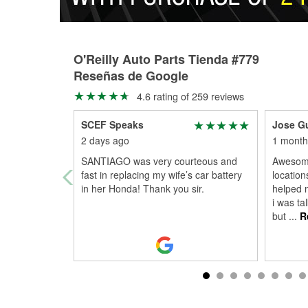
O'Reilly Auto Parts Tienda #779
Reseñas de Google
4.6 rating of 259 reviews
SCEF Speaks
Jose Gu
2 days ago
1 month
SANTIAGO was very courteous and
Awesome
fast in replacing my wife’s car battery
location
in her Honda! Thank you sir.
helped 
i was ta
but
...
R