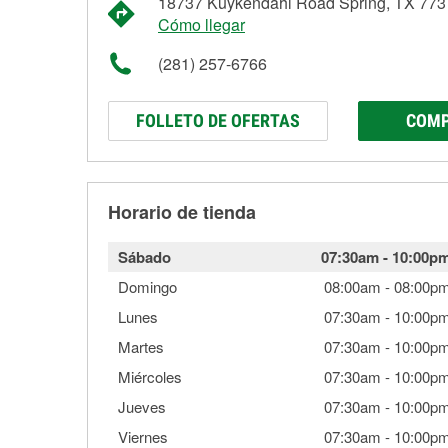
18737 Kuykendahl Road Spring, TX 773
Cómo llegar
(281) 257-6766
FOLLETO DE OFERTAS
COMP
Horario de tienda
Sábado
07:30am
-
10:00p
Domingo
08:00am
-
08:00p
Lunes
07:30am
-
10:00p
Martes
07:30am
-
10:00p
Miércoles
07:30am
-
10:00p
Jueves
07:30am
-
10:00p
Viernes
07:30am
-
10:00p