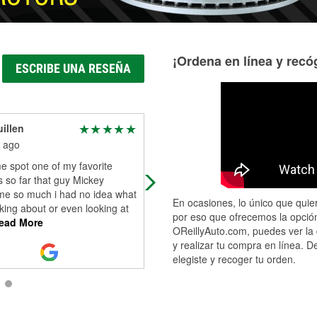
¡Ordena en línea y recóg
ESCRIBE UNA RESEÑA
illen
Shannon O'connor
 ago
2 months ago
 spot one of my favorite
Mikey is the best, these guys go
s so far that guy Mickey
above and beyond
me so much i had no idea what
En ocasiones, lo único que quier
lking about or even looking at
por eso que ofrecemos la opción
ead More
OReillyAuto.com, puedes ver la 
y realizar tu compra en línea. D
elegiste y recoger tu orden.