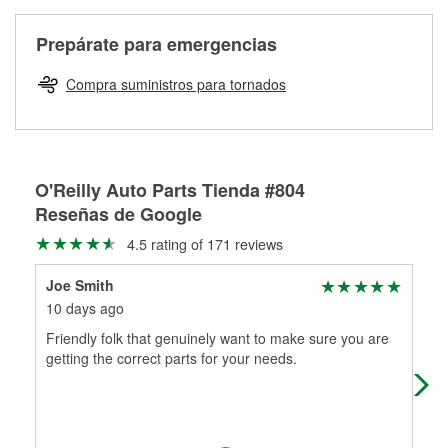
Más información sobre el Programa de Préstamo de
ser rectificados con seguridad. Si tus tambores o discos no
Herramientas de O'Reilly
pueden ser reutilizados, podemos ayudarte a encontrar las
Prepárate para emergencias
partes de reemplazo correctas para tu reparación.
Rectificación de tambores y discos de freno
Compra suministros para tornados
O'Reilly Auto Parts Tienda #804
Reseñas de Google
4.5 rating of 171 reviews
Joe Smith
Ric
10 days ago
7 m
Friendly folk that genuinely want to make sure you are
Ver
getting the correct parts for your needs.
hou