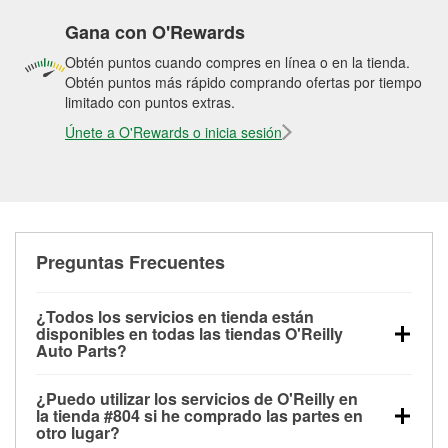
Gana con O'Rewards
Obtén puntos cuando compres en línea o en la tienda.
Obtén puntos más rápido comprando ofertas por tiempo
limitado con puntos extras.
Únete a O'Rewards o inicia sesión
Preguntas Frecuentes
¿Todos los servicios en tienda están
disponibles en todas las tiendas O'Reilly
Auto Parts?
Todos los servicios gratuitos de tienda, incluyendo
¿Puedo utilizar los servicios de O'Reilly en
las pruebas de batería, pruebas de alternador y
la tienda #804 si he comprado las partes en
motor de arranque, revisión de la luz “Check Engine”
otro lugar?