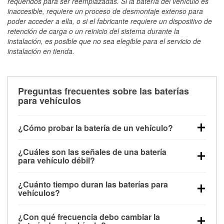
requeridos para ser reemplazadas. Si la batería del vehículo es
inaccesible, requiere un proceso de desmontaje extenso para
poder acceder a ella, o si el fabricante requiere un dispositivo de
retención de carga o un reinicio del sistema durante la
instalación, es posible que no sea elegible para el servicio de
instalación en tienda.
Preguntas frecuentes sobre las baterías
para vehículos
¿Cómo probar la batería de un vehículo?
Puedes probar la batería de un vehículo de varias
¿Cuáles son las señales de una batería
maneras. El método más rápido es utilizar un
para vehículo débil?
multímetro: con el vehículo apagado, conecta los
Una batería débil suele dar algunas señales de
cables a las terminales de la batería y verifica el
¿Cuánto tiempo duran las baterías para
advertencia. Un arranque lento del motor, faros
voltaje: una batería en buen estado y totalmente
vehículos?
tenues, chasquidos al girar la llave o luces de
cargada debería indicar unos 12.6 voltios. Es
La mayoría de las baterías para vehículos duran
advertencia en el tablero pueden ser indicaciones de
importante saber que las baterías descargadas a
¿Con qué frecuencia debo cambiar la
entre 3 y 5 años. La duración exacta depende de los
que la batería tiene una potencia de carga débil.
veces pueden mostrar una carga completa, y un