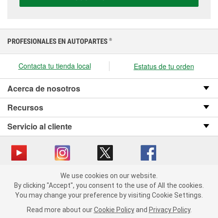
presupuesto.
PROFESIONALES EN AUTOPARTES
®
Contacta tu tienda local
Estatus de tu orden
Acerca de nosotros
Recursos
Servicio al cliente
We use cookies on our website.
Copyright © 2008-2026 O’Reilly Auto Parts v OST_3.2.0.0.729 (3) cv1361
We use cookies on our website. By clicking "Accept", you consent
By clicking "Accept", you consent to the use of All the cookies.
catalog_main
to the use of All the cookies.
You may change your preference by visiting Cookie Settings.
You may change your preference by visiting Cookie Settings.
Política de privacidad
Ley de transparencia en las cadenas de suministro
Read more about our
Read more about our
Cookie Policy
Cookie Policy
and
and
Privacy Policy
Privacy Policy
.
.
de California