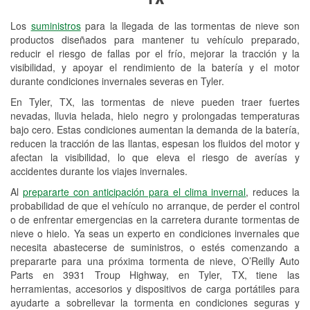
Revisión de la luz "Check Engine"
Los
suministros
para la llegada de las tormentas de nieve son
Reciclaje de baterías y aceite
productos diseñados para mantener tu vehículo preparado,
reducir el riesgo de fallas por el frío, mejorar la tracción y la
Instalación de bombillas de faros
visibilidad, y apoyar el rendimiento de la batería y el motor
Instalación de limpiaparabrisas
durante condiciones invernales severas en Tyler.
En Tyler, TX, las tormentas de nieve pueden traer fuertes
Programa de Préstamo de
nevadas, lluvia helada, hielo negro y prolongadas temperaturas
Herramientas
bajo cero. Estas condiciones aumentan la demanda de la batería,
reducen la tracción de las llantas, espesan los fluidos del motor y
Rectificación de tambores y discos de
afectan la visibilidad, lo que eleva el riesgo de averías y
freno
accidentes durante los viajes invernales.
Al
prepararte con anticipación para el clima invernal
, reduces la
Snowstorm Supplies
probabilidad de que el vehículo no arranque, de perder el control
o de enfrentar emergencias en la carretera durante tormentas de
Tornado Supplies
nieve o hielo. Ya seas un experto en condiciones invernales que
Conoce más
necesita abastecerse de suministros, o estés comenzando a
prepararte para una próxima tormenta de nieve, O’Reilly Auto
Parts en 3931 Troup Highway, en Tyler, TX, tiene las
herramientas, accesorios y dispositivos de carga portátiles para
ayudarte a sobrellevar la tormenta en condiciones seguras y