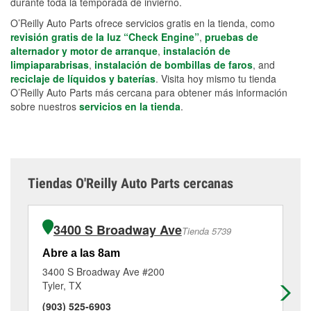
durante toda la temporada de invierno.
O’Reilly Auto Parts ofrece servicios gratis en la tienda, como
revisión gratis de la luz “Check Engine”
,
pruebas de
alternador y motor de arranque
,
instalación de
limpiaparabrisas
,
instalación de bombillas de faros
, and
reciclaje de líquidos y baterías
. Visita hoy mismo tu tienda
O’Reilly Auto Parts más cercana para obtener más información
sobre nuestros
servicios en la tienda
.
Tiendas O'Reilly Auto Parts cercanas
3400 S Broadway Ave
Tienda 5739
Abre a las 8am
Ab
3400 S Broadway Ave #200
41
Tyler, TX
Tyl
(903) 525-6903
(9