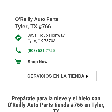
O'Reilly Auto Parts
Tyler, TX #766
3931 Troup Highway
Tyler, TX 75703
(903) 581-7725
Shop Now
SERVICIOS EN LA TIENDA
Prueba de batería
Prueba de alternadores y
Prepárate para la nieve y el hielo con
arrancadores
O’Reilly Auto Parts tienda #766 en Tyler,
TX