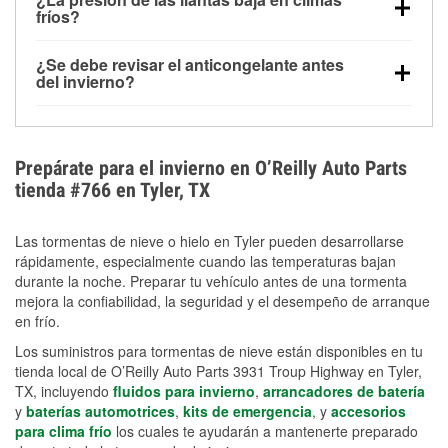
la congelación y ayuda a disolver la sal y la nieve
arranque.
fríos?
derretida en la carretera para mejorar la visibilidad.
Sí. La presión de las llantas normalmente disminuye
¿Se debe revisar el anticongelante antes
alrededor de 1 PSI por cada 10 °F que baja la
del invierno?
temperatura. Puedes obtener más información sobre
Sí. Una mezcla adecuada del anticongelante protege
la baja presión en invierno en nuestro artículo.
el motor contra la congelación, las grietas internas y
el sobrecalentamiento en condiciones de frío
Prepárate para el invierno en O’Reilly Auto Parts
extremo. Aprende cómo comprobar la protección
tienda #766 en Tyler, TX
anticongelante en nuestra sección How-To.
Las tormentas de nieve o hielo en Tyler pueden desarrollarse
rápidamente, especialmente cuando las temperaturas bajan
durante la noche. Preparar tu vehículo antes de una tormenta
mejora la confiabilidad, la seguridad y el desempeño de arranque
en frío.
Los suministros para tormentas de nieve están disponibles en tu
tienda local de O’Reilly Auto Parts 3931 Troup Highway en Tyler,
TX, incluyendo
fluidos para invierno
,
arrancadores de batería
y
baterías automotrices
,
kits de emergencia
, y
accesorios
para clima frío
los cuales te ayudarán a mantenerte preparado