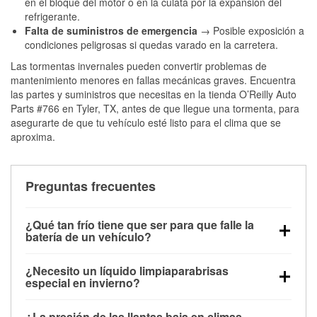
en el bloque del motor o en la culata por la expansión del
refrigerante.
Falta de suministros de emergencia
→ Posible exposición a
condiciones peligrosas si quedas varado en la carretera.
Las tormentas invernales pueden convertir problemas de
mantenimiento menores en fallas mecánicas graves. Encuentra
las partes y suministros que necesitas en la tienda O’Reilly Auto
Parts #766 en Tyler, TX, antes de que llegue una tormenta, para
asegurarte de que tu vehículo esté listo para el clima que se
aproxima.
Preguntas frecuentes
¿Qué tan frío tiene que ser para que falle la
batería de un vehículo?
La capacidad de la batería comienza a disminuir por
¿Necesito un líquido limpiaparabrisas
debajo de los 32 °F y puede perder hasta la mitad de
especial en invierno?
su potencia de arranque cerca de los 0 °F, lo que
Sí. El líquido limpiaparabrisas para invierno resiste
aumenta la probabilidad de que el vehículo no
¿La presión de las llantas baja en climas