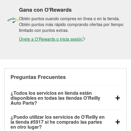
Gana con O'Rewards
Obtén puntos cuando compres en línea o en la tienda.
Obtén puntos más rápido comprando ofertas por tiempo
limitado con puntos extras.
Únete a O'Rewards o inicia sesión
Preguntas Frecuentes
¿Todos los servicios en tienda están
disponibles en todas las tiendas O'Reilly
Auto Parts?
Todos los servicios gratuitos de tienda, incluyendo
¿Puedo utilizar los servicios de O'Reilly en
las pruebas de batería, pruebas de alternador y
la tienda #5917 si he comprado las partes
motor de arranque, revisión de la luz “Check Engine”
en otro lugar?