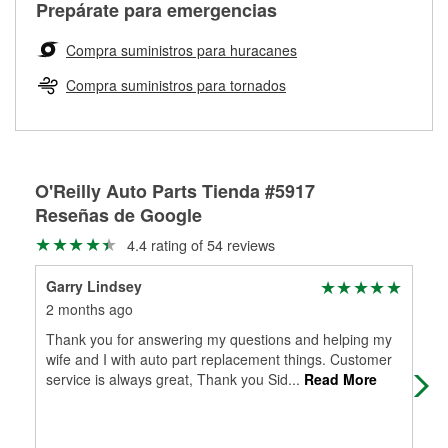
Más información sobre el Programa de Préstamo de
ser rectificados con seguridad. Si tus tambores o discos no
Prepárate para emergencias
averiada o determina los acoplamientos y la longitud
Herramientas de O'Reilly
pueden ser reutilizados, podemos ayudarte a encontrar las
adecuados para que te construyamos una nueva. O'Reilly
partes de reemplazo correctas para tu reparación.
Compra suministros para huracanes
Auto Parts tiene las mangueras y los acoples adecuados
Rectificación de tambores y discos de freno
para reparar el sistema hidráulico de tu maquinaria
Compra suministros para tornados
agrícola o de construcción.
Más información acerca del servicio de mangueras
hidráulicas a la medida en tu tienda local
O'Reilly Auto Parts Tienda #5917
Reseñas de Google
4.4 rating of 54 reviews
Garry Lindsey
Za
2 months ago
5 m
Thank you for answering my questions and helping my
Wen
wife and I with auto part replacement things. Customer
Sto
service is always great, Thank you Sid
...
Read More
emp
Mo