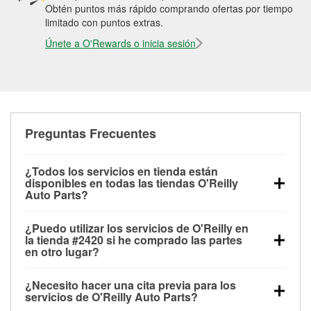
Obtén puntos más rápido comprando ofertas por tiempo
limitado con puntos extras.
Únete a O'Rewards o inicia sesión
Preguntas Frecuentes
¿Todos los servicios en tienda están
disponibles en todas las tiendas O'Reilly
Auto Parts?
Todos los servicios gratuitos de tienda, incluyendo
¿Puedo utilizar los servicios de O'Reilly en
las pruebas de batería, pruebas de alternador y
la tienda #2420 si he comprado las partes
motor de arranque, revisión de la luz “Check Engine”
en otro lugar?
con O'Reilly VeriScan® e instalación de
Puedes solicitar la mayoría de los servicios en tienda
limpiaparabrisas o bombillas, están disponibles en
¿Necesito hacer una cita previa para los
de O'Reilly Auto Parts que estén disponibles en la
todas las tiendas O'Reilly Auto Parts. La tienda
servicios de O'Reilly Auto Parts?
tienda #2420 de Chesapeake, VA aunque hayas
O'Reilly #2420 de Chesapeake, VA también ofrece