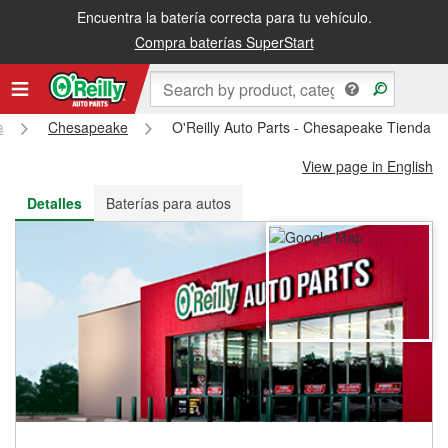
Encuentra la batería correcta para tu vehículo.
Recibe tu orden gratis al día siguiente o recógela en la tienda
Compra baterías SuperStart
a
Chesapeake
O'Reilly Auto Parts - Chesapeake Tienda 
View page in English
Detalles
Baterías para autos