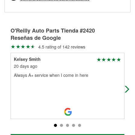
Más información sobre el Programa de Préstamo de
ser rectificados con seguridad. Si tus tambores o discos no
Herramientas de O'Reilly
pueden ser reutilizados, podemos ayudarte a encontrar las
partes de reemplazo correctas para tu reparación.
Rectificación de tambores y discos de freno
O'Reilly Auto Parts Tienda #2420
Reseñas de Google
4.5 rating of 142 reviews
Kelsey Smith
Mat
20 days ago
1 m
Always A+ service when I come in here
Goi