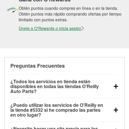
Obtén puntos cuando compres en línea o en la tienda.
Obtén puntos más rápido comprando ofertas por tiempo
limitado con puntos extras.
Únete a O'Rewards o inicia sesión
Preguntas Frecuentes
¿Todos los servicios en tienda están
disponibles en todas las tiendas O'Reilly
Auto Parts?
Todos los servicios gratuitos de tienda, incluyendo
¿Puedo utilizar los servicios de O'Reilly en
las pruebas de batería, pruebas de alternador y
la tienda #5332 si he comprado las partes
motor de arranque, revisión de la luz “Check Engine”
en otro lugar?
con O'Reilly VeriScan® e instalación de
Puedes solicitar la mayoría de los servicios en tienda
limpiaparabrisas o bombillas, están disponibles en
¿Necesito hacer una cita previa para los