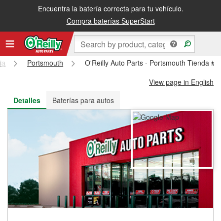
Encuentra la batería correcta para tu vehículo.
Recibe tu orden gratis al día siguiente o recógela en la tienda
Compra baterías SuperStart
ia
Portsmouth
O'Reilly Auto Parts - Portsmouth Tienda #
View page in English
Detalles
Baterías para autos