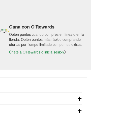
Gana con O'Rewards
Obtén puntos cuando compres en línea o en la
tienda. Obtén puntos más rápido comprando
ofertas por tiempo limitado con puntos extras.
Únete a O'Rewards o inicia sesión
arranque, revisión de la luz “Check Engine”
O'Reilly Auto Parts. La tienda O'Reilly #6889