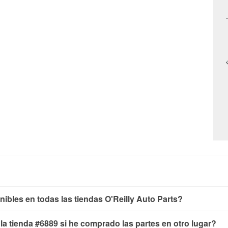
nibles en todas las tiendas O'Reilly Auto Parts?
yendo las pruebas de batería, pruebas de alternador y motor de 
n la tienda #6889 si he comprado las partes en otro lugar?
aparabrisas o bombillas, están disponibles en todas las tiendas 