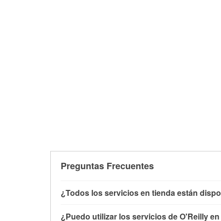
Preguntas Frecuentes
¿Todos los servicios en tienda están dispo
Todos los servicios gratuitos de tienda, inclu
¿Puedo utilizar los servicios de O'Reilly e
con O'Reilly VeriScan® e instalación de limpi