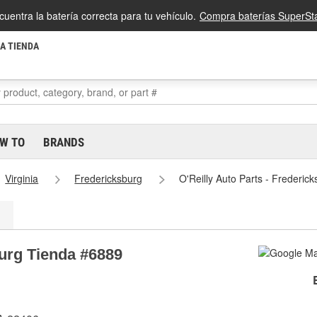
cuentra la batería correcta para tu vehículo.
Compra baterías SuperSta
LA TIENDA
W TO
BRANDS
Virginia
Fredericksburg
O'Reilly Auto Parts - Frederic
burg Tienda #6889