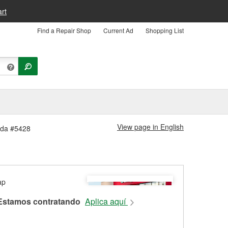
rt
Find a Repair Shop
Current Ad
Shopping List
View page in English
nda #5428
Estamos contratando
Aplica aquí