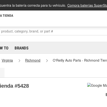
cuentra la batería correcta para tu vehículo.
Compra baterías SuperSta
LA TIENDA
W TO
BRANDS
Virginia
Richmond
O'Reilly Auto Parts - Richmond Tie
Tienda #5428