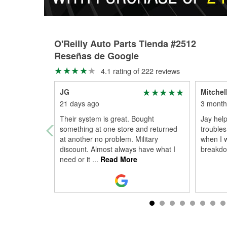
O'Reilly Auto Parts Tienda #2512
Reseñas de Google
4.1 rating of 222 reviews
JG
Mitchel
21 days ago
3 month
Their system is great. Bought
Jay hel
something at one store and returned
troubles
at another no problem. Military
when I 
discount. Almost always have what I
breakdo
need or it
...
Read More