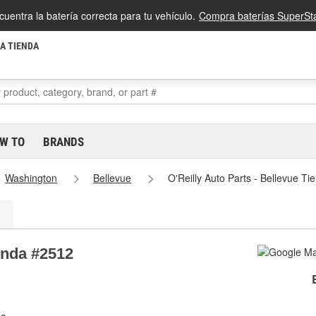
cuentra la batería correcta para tu vehículo.
Compra baterías SuperSta
LA TIENDA
W TO
BRANDS
Washington
Bellevue
O'Reilly Auto Parts - Bellevue T
ienda #2512