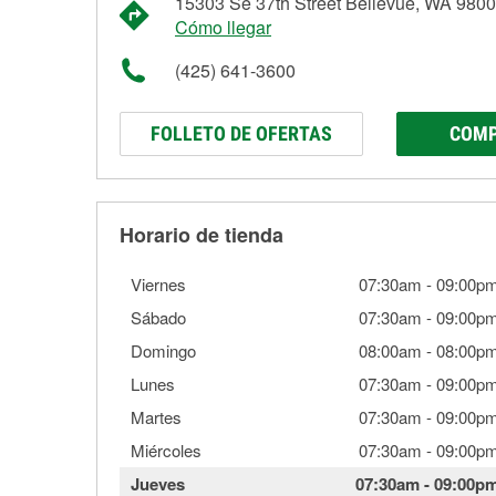
15303 Se 37th Street Bellevue, WA 980
Cómo llegar
(425) 641-3600
FOLLETO DE OFERTAS
COMP
Horario de tienda
Viernes
07:30am
-
09:00p
Sábado
07:30am
-
09:00p
Domingo
08:00am
-
08:00p
Lunes
07:30am
-
09:00p
Martes
07:30am
-
09:00p
Miércoles
07:30am
-
09:00p
Jueves
07:30am
-
09:00p