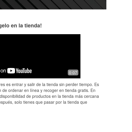
elo en la tienda!
C McKinney
Jeff Driscoll
4 months ago
7 months ago
Jay on 3/15 @ 4pm provides excellent
Where to get that 
0:07
 was
customer service and is cool to talk to
part or accessories
for
help you with the
es es entrar y salir de la tienda sin perder tiempo. Es
a repair on your ca
 de ordenar en línea y recoger en tienda gratis. En
disponibilidad de productos en la tienda más cercana
espués, solo tienes que pasar por la tienda que