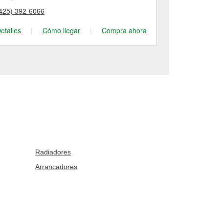
425) 392-6066
(425) 228-50
etalles
|
Cómo llegar
|
Compra ahora
Detalles
|
Radiadores
Arrancadores