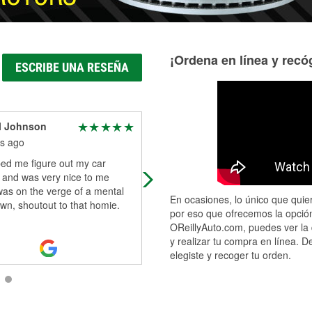
¡Ordena en línea y recóg
ESCRIBE UNA RESEÑA
l Johnson
Michael G. Barash
s ago
4 months ago
ped me figure out my car
Jay was incredibly helpful when it
 and was very nice to me
came to fixing a bad headlight! He
was on the verge of a mental
able to recommend a better option 
En ocasiones, lo único que quier
wn, shoutout to that homie.
my car and install it for me as w
...
por eso que ofrecemos la opción
Read More
OReillyAuto.com, puedes ver la 
y realizar tu compra en línea. D
elegiste y recoger tu orden.