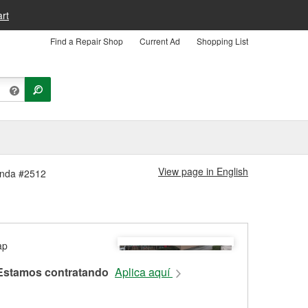
rt
Find a Repair Shop
Current Ad
Shopping List
View page in English
ienda #2512
Estamos contratando
Aplica aquí