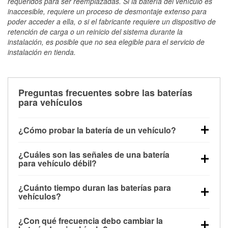
requeridos para ser reemplazadas. Si la batería del vehículo es
inaccesible, requiere un proceso de desmontaje extenso para
poder acceder a ella, o si el fabricante requiere un dispositivo de
retención de carga o un reinicio del sistema durante la
instalación, es posible que no sea elegible para el servicio de
instalación en tienda.
Preguntas frecuentes sobre las baterías
para vehículos
¿Cómo probar la batería de un vehículo?
Puedes probar la batería de un vehículo de varias
¿Cuáles son las señales de una batería
maneras. El método más rápido es utilizar un
para vehículo débil?
multímetro: con el vehículo apagado, conecta los
Una batería débil suele dar algunas señales de
cables a las terminales de la batería y verifica el
¿Cuánto tiempo duran las baterías para
advertencia. Un arranque lento del motor, faros
voltaje: una batería en buen estado y totalmente
vehículos?
tenues, chasquidos al girar la llave o luces de
cargada debería indicar unos 12.6 voltios. Es
La mayoría de las baterías para vehículos duran
advertencia en el tablero pueden ser indicaciones de
importante saber que las baterías descargadas a
¿Con qué frecuencia debo cambiar la
entre 3 y 5 años. La duración exacta depende de los
que la batería tiene una potencia de carga débil.
veces pueden mostrar una carga completa, y un