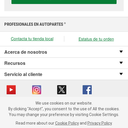
presupuesto.
PROFESIONALES EN AUTOPARTES
®
Contacta tu tienda local
Estatus de tu orden
Acerca de nosotros
Recursos
Servicio al cliente
We use cookies on our website.
Copyright © 2008-2026 O’Reilly Auto Parts v OST_3.2.0.0.729 (3) cv1361
We use cookies on our website. By clicking "Accept", you consent
By clicking "Accept", you consent to the use of All the cookies.
catalog_main
to the use of All the cookies.
You may change your preference by visiting Cookie Settings.
You may change your preference by visiting Cookie Settings.
Política de privacidad
Ley de transparencia en las cadenas de suministro
Read more about our
Read more about our
Cookie Policy
Cookie Policy
and
and
Privacy Policy
Privacy Policy
.
.
de California