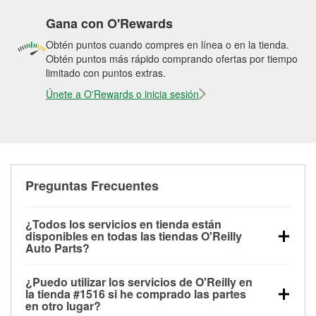
Gana con O'Rewards
Obtén puntos cuando compres en línea o en la tienda.
Obtén puntos más rápido comprando ofertas por tiempo
limitado con puntos extras.
Únete a O'Rewards o inicia sesión
Preguntas Frecuentes
¿Todos los servicios en tienda están
disponibles en todas las tiendas O'Reilly
Auto Parts?
Todos los servicios gratuitos de tienda, incluyendo
¿Puedo utilizar los servicios de O'Reilly en
las pruebas de batería, pruebas de alternador y
la tienda #1516 si he comprado las partes
motor de arranque, revisión de la luz “Check Engine”
en otro lugar?