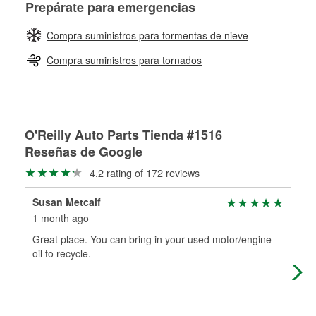
Más información sobre el Programa de Préstamo de
ser rectificados con seguridad. Si tus tambores o discos no
Prepárate para emergencias
averiada o determina los acoplamientos y la longitud
Herramientas de O'Reilly
pueden ser reutilizados, podemos ayudarte a encontrar las
adecuados para que te construyamos una nueva. O'Reilly
partes de reemplazo correctas para tu reparación.
Compra suministros para tormentas de nieve
Auto Parts tiene las mangueras y los acoples adecuados
Rectificación de tambores y discos de freno
para reparar el sistema hidráulico de tu maquinaria
Compra suministros para tornados
agrícola o de construcción.
Más información acerca del servicio de mangueras
hidráulicas a la medida en tu tienda local
O'Reilly Auto Parts Tienda #1516
Reseñas de Google
4.2 rating of 172 reviews
Susan Metcalf
Kev
1 month ago
2 m
Great place. You can bring in your used motor/engine
Goo
oil to recycle.