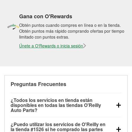
Gana con O'Rewards
Obtén puntos cuando compres en línea o en la tienda.
Obtén puntos más rápido comprando ofertas por tiempo
limitado con puntos extras.
Únete a O'Rewards o inicia sesión
Preguntas Frecuentes
¿Todos los servicios en tienda están
disponibles en todas las tiendas O'Reilly
Auto Parts?
Todos los servicios gratuitos de tienda, incluyendo
¿Puedo utilizar los servicios de O'Reilly en
las pruebas de batería, pruebas de alternador y
la tienda #1526 si he comprado las partes