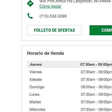
905 Port Arthur Rd Ladysmith, WI 54848
Cómo llegar
(715) 532-3295
FOLLETO DE OFERTAS
COMP
Horario de tienda
Jueves
07:30am
-
09:00p
Viernes
07:30am
-
09:00p
Sábado
07:30am
-
09:00p
Domingo
09:00am
-
06:00p
Lunes
07:30am
-
09:00p
Martes
07:30am
-
09:00p
Miércoles
07:30am
-
09:00p