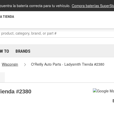
cuentra la batería correcta para tu vehículo.
Compra baterías SuperSta
LA TIENDA
W TO
BRANDS
Wisconsin
O'Reilly Auto Parts - Ladysmith Tienda #2380
Tienda #2380