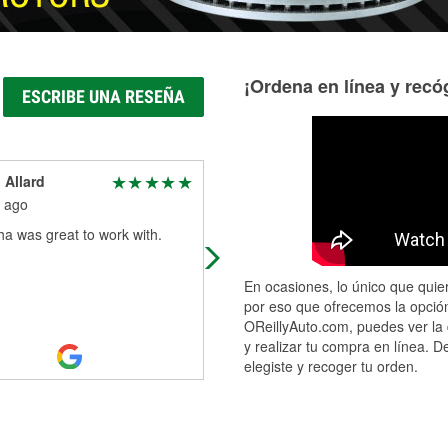
¡Ordena en línea y recóg
ESCRIBE UNA RESEÑA
 Allard
Raymond Neeser
 ago
6 months ago
a was great to work with.
I went there for a few parts and the
had them in stock
En ocasiones, lo único que quier
por eso que ofrecemos la opción
OReillyAuto.com, puedes ver la 
y realizar tu compra en línea. D
elegiste y recoger tu orden.