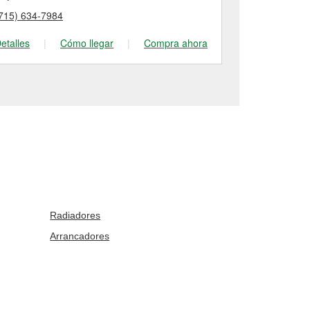
715) 634-7984
(715) 748-60
etalles
|
Cómo llegar
|
Compra ahora
Detalles
|
Radiadores
Arrancadores