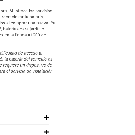
ore, AL ofrece los servicios
 reemplazar tu batería,
ulos al comprar una nueva. Ya
 baterías para jardín o
es en la tienda #1600 de
dificultad de acceso al
i la batería del vehículo es
e requiere un dispositivo de
ra el servicio de instalación
ilizar un multímetro:
voltaje: una batería en