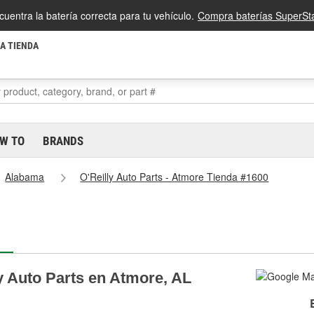
cuentra la batería correcta para tu vehículo.
Compra baterías SuperSta
LA TIENDA
W TO
BRANDS
Alabama
O'Reilly Auto Parts - Atmore Tienda #1600
y Auto Parts en Atmore, AL