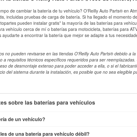
empo de cambiar la batería de tu vehículo? O'Reilly Auto Parts® en Atm
tis, incluidas pruebas de carga de batería. Si ha llegado el momento de
topartes pueden instalar gratis* la mayoría de las baterías para vehíc
a vehículo cerca de mí o baterías para motocicleta, baterías para ATV,
 ayudarte a encontrar la batería que mejor se adapte a tus necesidad
s no pueden revisarse en las tiendas O'Reilly Auto Parts® debido a la 
o a requisitos técnicos específicos requeridos para ser reemplazadas. S
ceso de desmontaje extenso para poder acceder a ella, o si el fabricant
cio del sistema durante la instalación, es posible que no sea elegible pa
es sobre las baterías para vehículos
ría de un vehículo?
ía de un vehículo de varias maneras. El método más rápido es ut
es de una batería para vehículo débil?
, conecta los cables a las terminales de la batería y verifica el 