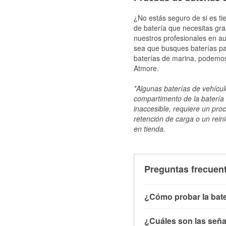
¿No estás seguro de si es ti
de batería que necesitas gra
nuestros profesionales en au
sea que busques baterías par
baterías de marina, podemos
Atmore.
*Algunas baterías de vehículo
compartimento de la batería 
inaccesible, requiere un pro
retención de carga o un reini
en tienda.
Preguntas frecuent
¿Cómo probar la bate
Puedes probar la bater
¿Cuáles son las señal
con el vehículo apagado