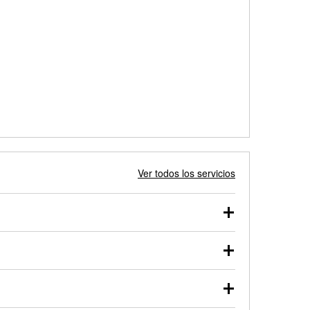
Ver todos los servicios
 autos, camionetas, SUVs, vehículos comerciales y
 probarse dentro o fuera del vehículo y cargarse en
uno de nuestros profesionales te ayudará a encontrar
otor de arranque o alternador. Lleva tu vehículo a tu
y arranque en el estacionamiento, o desmonta el
rueben.