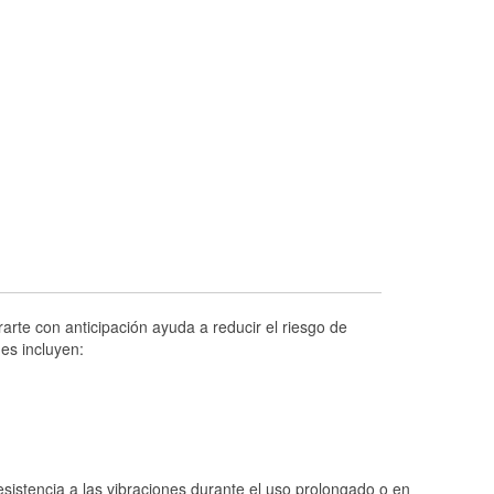
Prueba de alternadores y arrancadores
Revisión de la luz "Check Engine"
Reciclaje de baterías y aceite
Instalación de bombillas de faros
Instalación de limpiaparabrisas
Programa de Préstamo de Herramientas
Rectificación de tambores y discos de
freno
Hurricane Supplies
Conoce más
arte con anticipación ayuda a reducir el riesgo de
es incluyen:
istencia a las vibraciones durante el uso prolongado o en