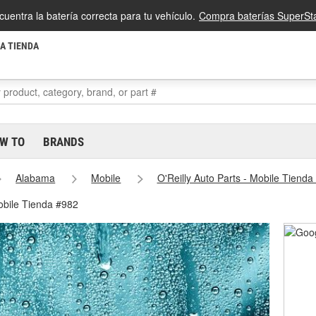
cuentra la batería correcta para tu vehículo.
Compra baterías SuperSta
LA TIENDA
W TO
BRANDS
Alabama
Mobile
O'Reilly Auto Parts - Mobile Tienda
Mobile Tienda #982