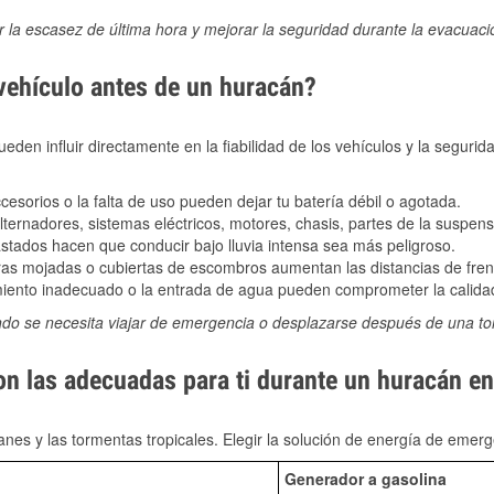
ir la escasez de última hora y mejorar la seguridad durante la evacuac
 vehículo antes de un huracán?
den influir directamente en la fiabilidad de los vehículos y la segurid
sorios o la falta de uso pueden dejar tu batería débil o agotada.
ernadores, sistemas eléctricos, motores, chasis, partes de la suspens
stados hacen que conducir bajo lluvia intensa sea más peligroso.
as mojadas o cubiertas de escombros aumentan las distancias de frena
ento inadecuado o la entrada de agua pueden comprometer la calidad
ndo se necesita viajar de emergencia o desplazarse después de una t
on las adecuadas para ti durante un huracán e
nes y las tormentas tropicales. Elegir la solución de energía de eme
Generador a gasolina