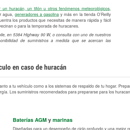
r un huracán, un tifón u otros fenómenos meteorológicos
,
er agua,
generadores a gasolina
y más en la tienda O’Reilly
ntra los productos que necesitas de manera rápida y fácil
avecinan o para la temporada de huracanes.
bile, en 5384 Highway 90 W, o consulta con uno de nuestros
sponibilidad de suministros a medida que se acercan las
ículo en caso de huracán
anto a tu vehículo como a los sistemas de respaldo de tu hogar. Prepar
nergía. Los suministros recomendados para prepararse para los huracan
Baterías AGM
y
marinas
Diseñadas para un desempeño de ciclo profundo y una mejor res