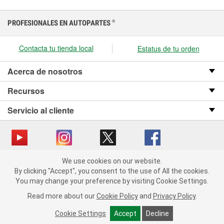
PROFESIONALES EN AUTOPARTES
®
Contacta tu tienda local
Estatus de tu orden
Acerca de nosotros
Recursos
Servicio al cliente
We use cookies on our website.
Copyright © 2008-2026 O’Reilly Auto Parts v OST_3.2.0.0.729 (3) cv1361
We use cookies on our website. By clicking "Accept", you consent
By clicking "Accept", you consent to the use of All the cookies.
catalog_main
to the use of All the cookies.
You may change your preference by visiting Cookie Settings.
You may change your preference by visiting Cookie Settings.
Política de privacidad
Ley de transparencia en las cadenas de suministro
Read more about our
Read more about our
Cookie Policy
Cookie Policy
and
and
Privacy Policy
Privacy Policy
.
.
de California
Cookie Settings
Cookie Settings
Accept
Accept
Decline
Decline