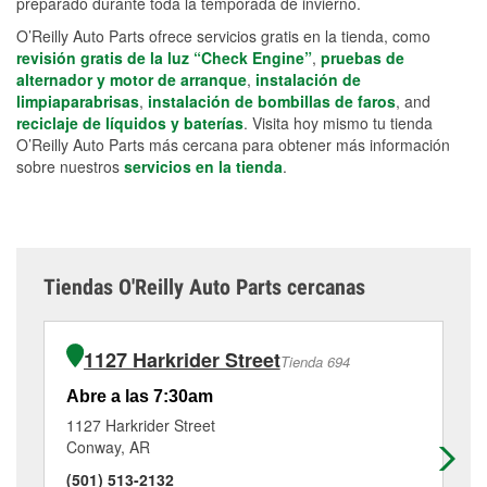
preparado durante toda la temporada de invierno.
O’Reilly Auto Parts ofrece servicios gratis en la tienda, como
revisión gratis de la luz “Check Engine”
,
pruebas de
alternador y motor de arranque
,
instalación de
limpiaparabrisas
,
instalación de bombillas de faros
, and
reciclaje de líquidos y baterías
. Visita hoy mismo tu tienda
O’Reilly Auto Parts más cercana para obtener más información
sobre nuestros
servicios en la tienda
.
Tiendas O'Reilly Auto Parts cercanas
1127 Harkrider Street
Tienda 694
Abre a las 7:30am
Ab
1127 Harkrider Street
67
Conway, AR
Co
(501) 513-2132
(5