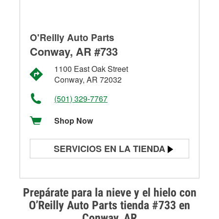
O'Reilly Auto Parts
Conway, AR #733
1100 East Oak Street
Conway, AR 72032
(501) 329-7767
Shop Now
SERVICIOS EN LA TIENDA
Prueba de batería
Prueba de alternadores y
Prepárate para la nieve y el hielo con
arrancadores
O’Reilly Auto Parts tienda #733 en
Conway, AR