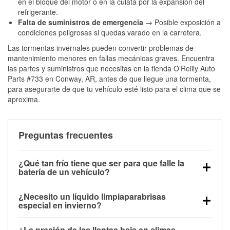
en el bloque del motor o en la culata por la expansión del
refrigerante.
Falta de suministros de emergencia
→ Posible exposición a
condiciones peligrosas si quedas varado en la carretera.
Las tormentas invernales pueden convertir problemas de
mantenimiento menores en fallas mecánicas graves. Encuentra
las partes y suministros que necesitas en la tienda O’Reilly Auto
Parts #733 en Conway, AR, antes de que llegue una tormenta,
para asegurarte de que tu vehículo esté listo para el clima que se
aproxima.
Preguntas frecuentes
¿Qué tan frío tiene que ser para que falle la
batería de un vehículo?
La capacidad de la batería comienza a disminuir por
¿Necesito un líquido limpiaparabrisas
debajo de los 32 °F y puede perder hasta la mitad de
especial en invierno?
su potencia de arranque cerca de los 0 °F, lo que
Sí. El líquido limpiaparabrisas para invierno resiste
aumenta la probabilidad de que el vehículo no
¿La presión de las llantas baja en climas