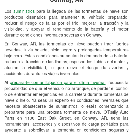
Revisión de la luz "Check Engine"
Los
suministros
para la llegada de las tormentas de nieve son
Reciclaje de baterías y aceite
productos diseñados para mantener tu vehículo preparado,
reducir el riesgo de fallas por el frío, mejorar la tracción y la
Instalación de bombillas de faros
visibilidad, y apoyar el rendimiento de la batería y el motor
Instalación de limpiaparabrisas
durante condiciones invernales severas en Conway.
En Conway, AR, las tormentas de nieve pueden traer fuertes
Programa de Préstamo de
nevadas, lluvia helada, hielo negro y prolongadas temperaturas
Herramientas
bajo cero. Estas condiciones aumentan la demanda de la batería,
reducen la tracción de las llantas, espesan los fluidos del motor y
Mezcla de pinturas
afectan la visibilidad, lo que eleva el riesgo de averías y
accidentes durante los viajes invernales.
Rectificación de tambores y discos de
Al
prepararte con anticipación para el clima invernal
, reduces la
freno
probabilidad de que el vehículo no arranque, de perder el control
o de enfrentar emergencias en la carretera durante tormentas de
Snowstorm Supplies
nieve o hielo. Ya seas un experto en condiciones invernales que
necesita abastecerse de suministros, o estés comenzando a
Tornado Supplies
prepararte para una próxima tormenta de nieve, O’Reilly Auto
Conoce más
Parts en 1100 East Oak Street, en Conway, AR, tiene las
herramientas, accesorios y dispositivos de carga portátiles para
Idiomas adicionales
ayudarte a sobrellevar la tormenta en condiciones seguras y