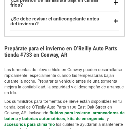
la congelación y ayuda a disolver la sal y la nieve
arranque.
fríos?
derretida en la carretera para mejorar la visibilidad.
Sí. La presión de las llantas normalmente disminuye
¿Se debe revisar el anticongelante antes
alrededor de 1 PSI por cada 10 °F que baja la
del invierno?
temperatura. Puedes obtener más información sobre
Sí. Una mezcla adecuada del anticongelante protege
la baja presión en invierno en nuestro artículo.
el motor contra la congelación, las grietas internas y
el sobrecalentamiento en condiciones de frío
Prepárate para el invierno en O’Reilly Auto Parts
extremo. Aprende cómo comprobar la protección
tienda #733 en Conway, AR
anticongelante en nuestra sección How-To.
Las tormentas de nieve o hielo en Conway pueden desarrollarse
rápidamente, especialmente cuando las temperaturas bajan
durante la noche. Preparar tu vehículo antes de una tormenta
mejora la confiabilidad, la seguridad y el desempeño de arranque
en frío.
Los suministros para tormentas de nieve están disponibles en tu
tienda local de O’Reilly Auto Parts 1100 East Oak Street en
Conway, AR, incluyendo
fluidos para invierno
,
arrancadores de
batería
y
baterías automotrices
,
kits de emergencia
, y
accesorios para clima frío
los cuales te ayudarán a mantenerte