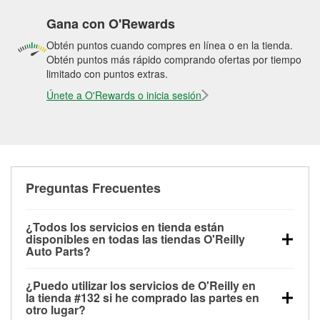
Gana con O'Rewards
Obtén puntos cuando compres en línea o en la tienda.
Obtén puntos más rápido comprando ofertas por tiempo
limitado con puntos extras.
Únete a O'Rewards o inicia sesión
Preguntas Frecuentes
¿Todos los servicios en tienda están
disponibles en todas las tiendas O'Reilly
Auto Parts?
Todos los servicios gratuitos de tienda, incluyendo
¿Puedo utilizar los servicios de O'Reilly en
las pruebas de batería, pruebas de alternador y
la tienda #132 si he comprado las partes en
motor de arranque, revisión de la luz “Check Engine”
otro lugar?