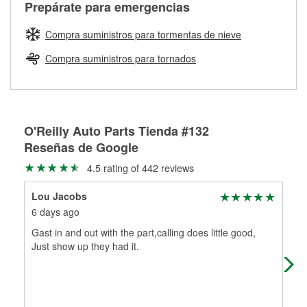
Más información sobre el Programa de Préstamo de
ser rectificados con seguridad. Si tus tambores o discos no
Prepárate para emergencias
averiada o determina los acoplamientos y la longitud
Herramientas de O'Reilly
pueden ser reutilizados, podemos ayudarte a encontrar las
adecuados para que te construyamos una nueva. O'Reilly
partes de reemplazo correctas para tu reparación.
Compra suministros para tormentas de nieve
Auto Parts tiene las mangueras y los acoples adecuados
Rectificación de tambores y discos de freno
para reparar el sistema hidráulico de tu maquinaria
Compra suministros para tornados
agrícola o de construcción.
Más información acerca del servicio de mangueras
hidráulicas a la medida en tu tienda local
O'Reilly Auto Parts Tienda #132
Reseñas de Google
4.5 rating of 442 reviews
Lou Jacobs
Ra
6 days ago
16 
Gast in and out with the part,calling does little good,
I w
Just show up they had it.
tea
was