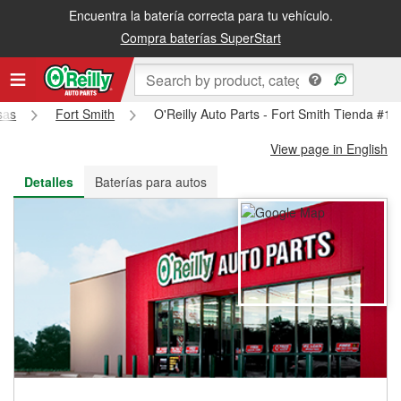
Encuentra la batería correcta para tu vehículo.
Recibe tu orden gratis al día siguiente o recógela en la tienda
Compra baterías SuperStart
sas
Fort Smith
O'Reilly Auto Parts - Fort Smith Tienda #13
View page in English
Detalles
Baterías para autos