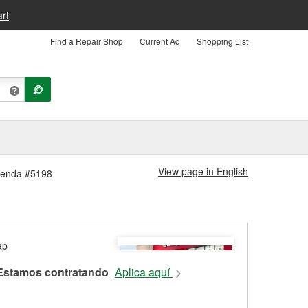
rt
Find a Repair Shop
Current Ad
Shopping List
View page in English
 Tienda #5198
Estamos contratando
Aplica aquí