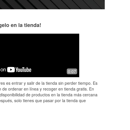
elo en la tienda!
Balfred Herrera
Billy Lingo
5 months ago
8 months ago
ng
Helpful n friendly staff
Good people always
0:07
Help me with my b
es es entrar y salir de la tienda sin perder tiempo. Es
 de ordenar en línea y recoger en tienda gratis. En
disponibilidad de productos en la tienda más cercana
espués, solo tienes que pasar por la tienda que