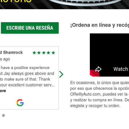
¡Ordena en línea y recóg
ESCRIBE UNA RESEÑA
d Shamrock
K P
s ago
5 months ago
 have a positive experience
Alexander was very helpful in helpi
nd Jay always goes above and
me figure out the issue with my
to make sure of that. Thank
vehicle!
En ocasiones, lo único que quier
r your excellent customer serv
...
por eso que ofrecemos la opción
ore
OReillyAuto.com, puedes ver la 
y realizar tu compra en línea. D
elegiste y recoger tu orden.