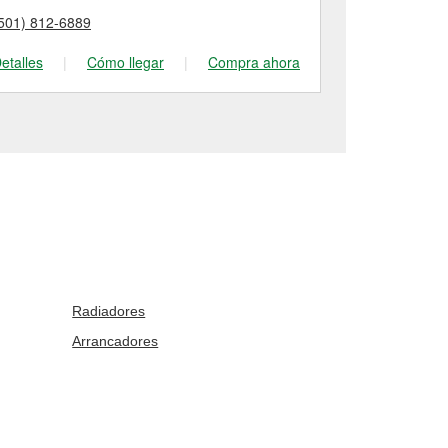
501) 812-6889
(501) 568-02
etalles
|
Cómo llegar
|
Compra ahora
Detalles
|
Radiadores
Arrancadores