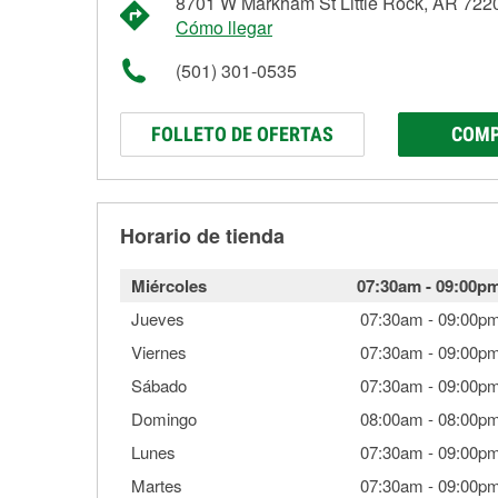
8701 W Markham St Little Rock, AR 722
Cómo llegar
(501) 301-0535
FOLLETO DE OFERTAS
COMP
Horario de tienda
Miércoles
07:30am
-
09:00p
Jueves
07:30am
-
09:00p
Viernes
07:30am
-
09:00p
Sábado
07:30am
-
09:00p
Domingo
08:00am
-
08:00p
Lunes
07:30am
-
09:00p
Martes
07:30am
-
09:00p