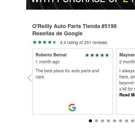
O'Reilly Auto Parts Tienda #5198
Reseñas de Google
4.4 rating of 251 reviews
Roberto Bernal
Maynar
1 month ago
2 month
The best place for auto parts and
I always
care.
here, a
beyond 
y'all fo
Read M