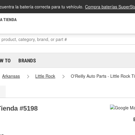
cuentra la batería correcta para tu vehículo.
Compra baterías SuperSta
LA TIENDA
W TO
BRANDS
Arkansas
Little Rock
O'Reilly Auto Parts - Little Rock
 Tienda #5198