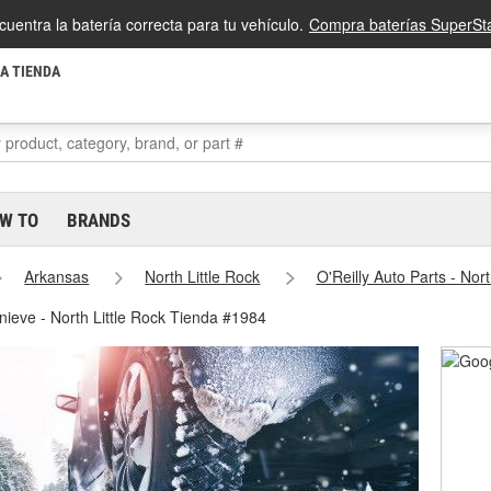
cuentra la batería correcta para tu vehículo.
Compra baterías SuperSta
LA TIENDA
W TO
BRANDS
Arkansas
North Little Rock
O'Reilly Auto Parts - Nor
 nieve - North Little Rock Tienda #1984