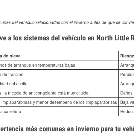
munes del vehículo relacionadas con el invierno antes de que se convie
e a los sistemas del vehículo en North Little 
a de nieve
Riesgo
ios de arranque en temperaturas bajas
Arranq
n de tracción
Pérdida
idad del aceite
Arranqu
i la mezcla de anticongelante está muy diluida
Daños e
o limpiaparabrisas y menor desempeño de los limpiaparabrisas
Baja vi
la carretera
Reducci
vertencia más comunes en invierno para tu veh