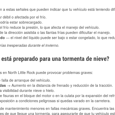
 a estas señales que pueden indicar que tu vehículo está teniendo difi
 débil o afectada por el frío.
podría estar sobrecargado.
l frío reduce la presión, lo que afecta el manejo del vehículo.
e la dirección asistida o las llantas frías pueden dificultar el manejo.
ado
— el nivel del líquido puede ser bajo o estar congelado, lo que reduc
ías inesperadas durante el invierno.
está preparado para una tormenta de nieve?
es en North Little Rock puede provocar problemas graves:
 falla de arranque del vehículo.
adas
→ Aumento en la distancia de frenado y reducción de la tracción.
 visibilidad durante nieve o hielo.
 fisuras en el bloque del motor o en la culata por la expansión del refr
posición a condiciones peligrosas si quedas varado en la carretera.
de mantenimiento menores en fallas mecánicas graves. Encuentra las p
tes de que llegue una tormenta, para asegurarte de que tu vehículo est