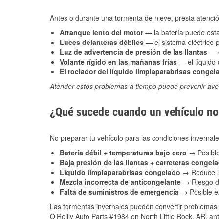
Antes o durante una tormenta de nieve, presta atención
Arranque lento del motor
— la batería puede estar
Luces delanteras débiles
— el sistema eléctrico 
Luz de advertencia de presión de las llantas
— e
Volante rígido en las mañanas frías
— el líquido d
El rociador del líquido limpiaparabrisas congel
Atender estos problemas a tiempo puede prevenir aver
¿Qué sucede cuando un vehículo no 
No preparar tu vehículo para las condiciones invernal
Batería débil + temperaturas bajo cero
→ Posible
Baja presión de las llantas + carreteras congel
Líquido limpiaparabrisas congelado
→ Reduce la
Mezcla incorrecta de anticongelante
→ Riesgo de
Falta de suministros de emergencia
→ Posible ex
Las tormentas invernales pueden convertir problemas 
O’Reilly Auto Parts #1984 en North Little Rock, AR, an