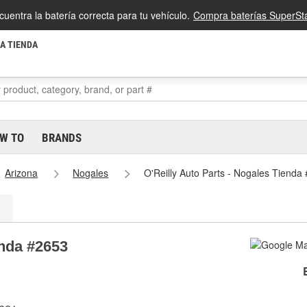
cuentra la batería correcta para tu vehículo.
Compra baterías SuperSta
LA TIENDA
W TO
BRANDS
Arizona
Nogales
O'Reilly Auto Parts - Nogales Tienda
enda #2653