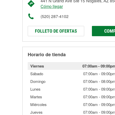
441 N Grand Ave Ste 15 Nogales, AZ 8
Cómo llegar
(520) 287-4102
FOLLETO DE OFERTAS
COMP
Horario de tienda
Viernes
07:00am
-
09:00p
Sábado
07:00am
-
09:00p
Domingo
07:00am
-
08:00p
Lunes
07:00am
-
09:00p
Martes
07:00am
-
09:00p
Miércoles
07:00am
-
09:00p
Jueves
07:00am
-
09:00p