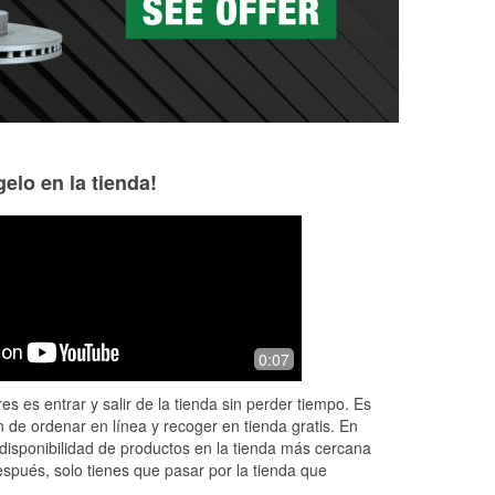
elo en la tienda!
Fluviano Alvarez
8 months ago
(Translated by Google) They always
0:07
have what I'm looking for, and to be on
the safe side, I'm calling first so I don't
es es entrar y salir de la tienda sin perder tiempo. Es
make a wasted trip. Excell
...
Read
 de ordenar en línea y recoger en tienda gratis. En
More
disponibilidad de productos en la tienda más cercana
espués, solo tienes que pasar por la tienda que