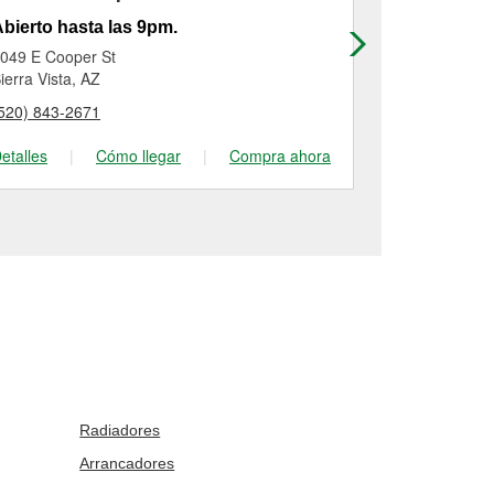
bierto hasta las 9pm.
Abierto has
049 E Cooper St
1725 East Fr
ierra Vista, AZ
Sierra Vista,
520) 843-2671
(520) 417-15
etalles
|
Cómo llegar
|
Compra ahora
Detalles
|
Radiadores
Arrancadores