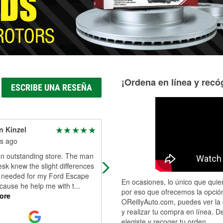
¡Ordena en línea y recóg
ESCRIBE UNA RESEÑA
 Kinzel
Dr Benjamin Diaz Curiel
s ago
5 months ago
an outstanding store. The man
Very good service and attention
esk knew the slight differences
s needed for my Ford Escape
En ocasiones, lo único que quier
cause he help me with t
...
por eso que ofrecemos la opción
ore
OReillyAuto.com, puedes ver la 
y realizar tu compra en línea. D
elegiste y recoger tu orden.