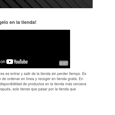
elo en la tienda!
Bryan Bohen
Azure
2 months ago
4 months ago
ce
Levonta has top tier customer service,
Ethan was wonderf
0:07
d
asset to the company!
my battery replac
!
patient. Definitely
es es entrar y salir de la tienda sin perder tiempo. Es
O'reilly employees
 de ordenar en línea y recoger en tienda gratis. En
disponibilidad de productos en la tienda más cercana
espués, solo tienes que pasar por la tienda que