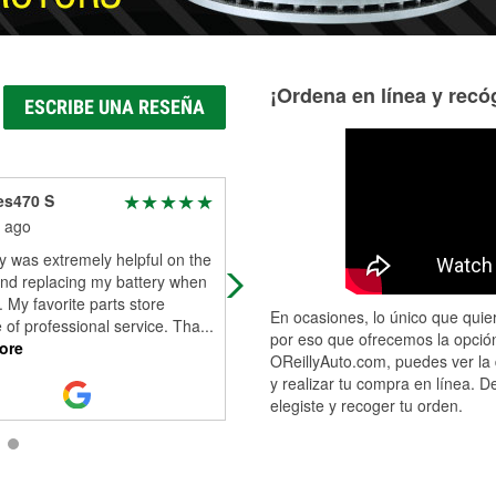
¡Ordena en línea y recóg
ESCRIBE UNA RESEÑA
es470 S
Joseph Faria
 ago
2 months ago
y was extremely helpful on the
Lavontey helped me test and repla
nd replacing my battery when
my car’s battery. Excellent, fast, an
d. My favorite parts store
friendly service. Highly recommend
En ocasiones, lo único que quier
of professional service. Tha
...
por eso que ofrecemos la opción
ore
OReillyAuto.com, puedes ver la 
y realizar tu compra en línea. D
elegiste y recoger tu orden.