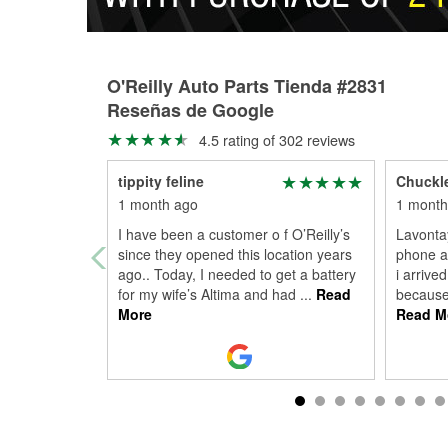
O'Reilly Auto Parts Tienda #2831
Reseñas de Google
4.5 rating of 302 reviews
tippity feline
Chuckl
1 month ago
1 month
I have been a customer o f O’Reilly’s
Lavonta
since they opened this location years
phone a
ago.. Today, I needed to get a battery
i arrive
for my wife’s Altima and had
...
Read
because 
More
Read M