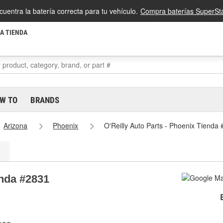
cuentra la batería correcta para tu vehículo.
Compra baterías SuperSta
LA TIENDA
W TO
BRANDS
Arizona
Phoenix
O'Reilly Auto Parts - Phoenix Tienda
enda #2831