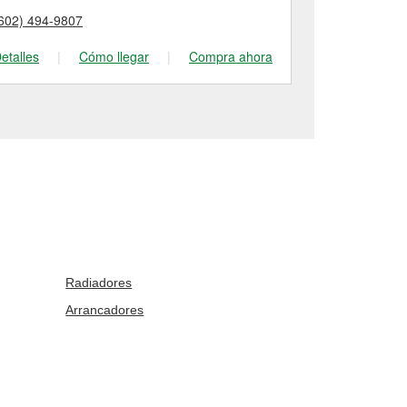
602) 494-9807
(480) 607-38
etalles
|
Cómo llegar
|
Compra ahora
Detalles
|
Radiadores
Arrancadores