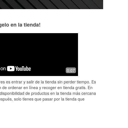
elo en la tienda!
Madgie Brown
5mile 2day
3 months ago
4 months ago
No Freon in my car
Construction on Gr
0:07
s
ddle
es es entrar y salir de la tienda sin perder tiempo. Es
l
...
 de ordenar en línea y recoger en tienda gratis. En
disponibilidad de productos en la tienda más cercana
espués, solo tienes que pasar por la tienda que