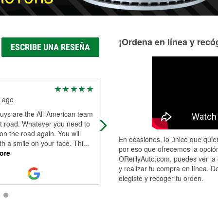
¡Ordena en línea y recóg
ESCRIBE UNA RESEÑA
Gor Mic
 ago
1 month ago
uys are the All-American team
Came in for a super annoying rear
t road. Whatever you need to
wiper. They gave me all the option
on the road again. You will
and price ranges, went with the mi
En ocasiones, lo único que quier
th a smile on your face. Thi
...
and they were nice enough to instal
por eso que ofrecemos la opción
ore
Read More
OReillyAuto.com, puedes ver la 
y realizar tu compra en línea. D
elegiste y recoger tu orden.