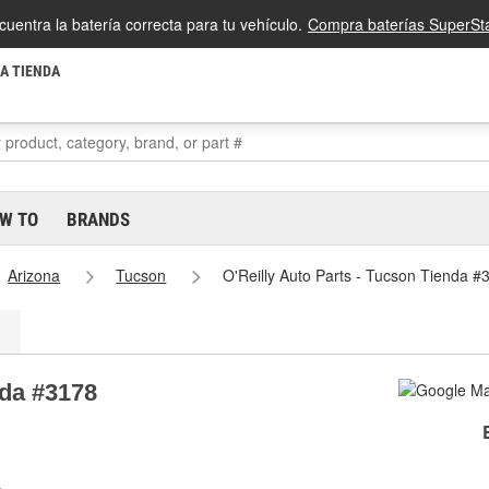
cuentra la batería correcta para tu vehículo.
Compra baterías SuperSta
LA TIENDA
W TO
BRANDS
Arizona
Tucson
O'Reilly Auto Parts - Tucson Tienda #
nda #3178