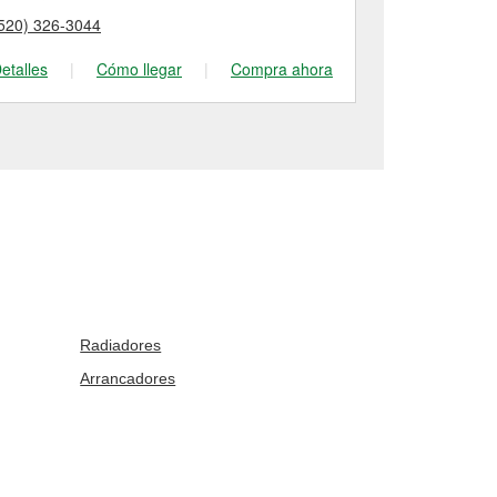
520) 326-3044
(520) 293-25
etalles
|
Cómo llegar
|
Compra ahora
Detalles
|
Radiadores
Arrancadores