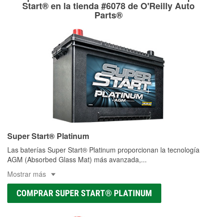
Más información sobre el Programa de Préstamo de
ser rectificados con seguridad. Si tus tambores o discos no
Start® en la tienda #6078 de O'Reilly Auto
Herramientas de O'Reilly
pueden ser reutilizados, podemos ayudarte a encontrar las
Parts®
partes de reemplazo correctas para tu reparación.
Rectificación de tambores y discos de freno
Super Start® Platinum
Las baterías Super Start® Platinum proporcionan la tecnología
AGM (Absorbed Glass Mat) más avanzada,
...
Mostrar más
COMPRAR SUPER START® PLATINUM