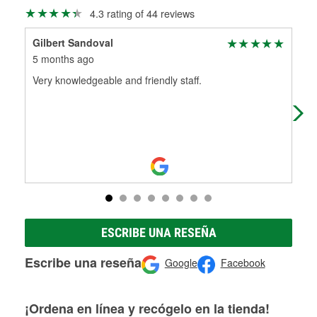
Más información sobre el Programa de Préstamo de
ser rectificados con seguridad. Si tus tambores o discos no
4.3 rating of 44 reviews
Herramientas de O'Reilly
pueden ser reutilizados, podemos ayudarte a encontrar las
partes de reemplazo correctas para tu reparación.
Gilbert Sandoval
Mik
Rectificación de tambores y discos de freno
5 months ago
7 m
Very knowledgeable and friendly staff.
The
alt
expl
ESCRIBE UNA RESEÑA
Escribe una reseña
Google
Facebook
¡Ordena en línea y recógelo en la tienda!