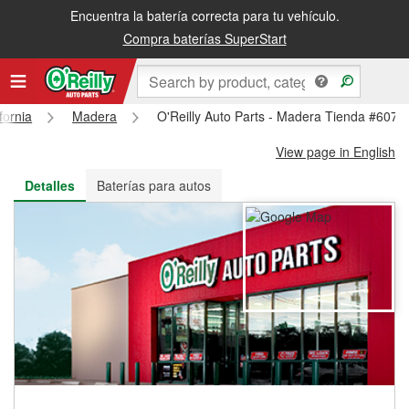
Encuentra la batería correcta para tu vehículo.
Recibe tu orden gratis al día siguiente o recógela en la tienda
Compra baterías SuperStart
fornia
Madera
O'Reilly Auto Parts - Madera Tienda #6078
View page in English
Detalles
Baterías para autos