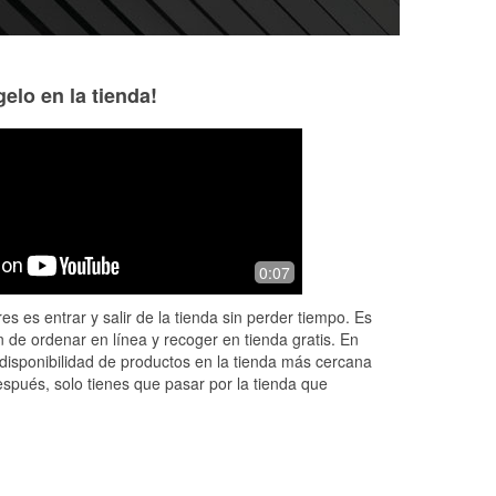
elo en la tienda!
Chase Merrill
Steven Padilla
1 month ago
1 month ago
e
Justin is absolutely AWESOME. He
Sara and her team
0:07
l. I
helped me with what products i should
help when needed
el
avoid and use. He also helped me with
most of all they w
es es entrar y salir de la tienda sin perder tiempo. Es
issues was having. 10/10 customer
my batteries after
 de ordenar en línea y recoger en tienda gratis. En
se
...
Read More
Read More
disponibilidad de productos en la tienda más cercana
espués, solo tienes que pasar por la tienda que