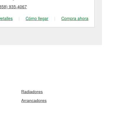
858) 935-4067
(858) 483-87
etalles
|
Cómo llegar
|
Compra ahora
Detalles
|
Radiadores
Arrancadores