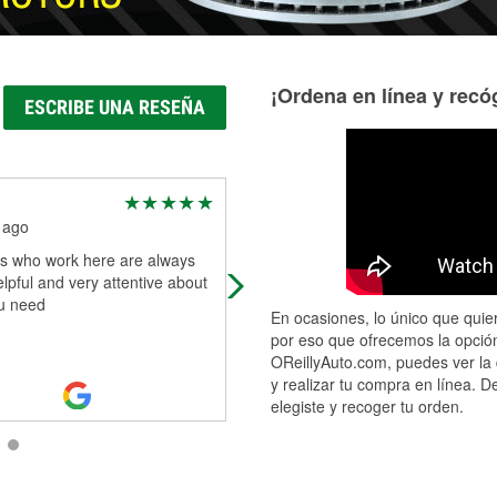
¡Ordena en línea y recóg
ESCRIBE UNA RESEÑA
Angie C.
 ago
1 month ago
s who work here are always
Came in today for a quick purchas
lpful and very attentive about
and the employees were very helpfu
u need
want to specifically shout out Micha
En ocasiones, lo único que quier
for coming out and helping me fi
...
por eso que ofrecemos la opción
Read More
OReillyAuto.com, puedes ver la 
y realizar tu compra en línea. D
elegiste y recoger tu orden.