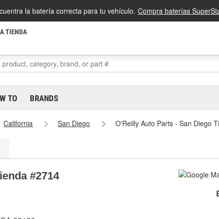
cuentra la batería correcta para tu vehículo.
Compra baterías SuperSta
LA TIENDA
W TO
BRANDS
California
San Diego
O'Reilly Auto Parts - San Diego 
Tienda #2714