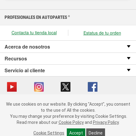
PROFESIONALES EN AUTOPARTES
®
Contacta tu tienda local
Estatus de tu orden
Acerca de nosotros
Recursos
Servicio al cliente
We use cookies on our website.
Copyright © 2008-2026 O’Reilly Auto Parts v OST_3.2.0.0.729 (3) cv1361
We use cookies on our website. By clicking "Accept", you consent
By clicking "Accept", you consent to the use of All the cookies.
catalog_main
to the use of All the cookies.
You may change your preference by visiting Cookie Settings.
You may change your preference by visiting Cookie Settings.
Política de privacidad
Ley de transparencia en las cadenas de suministro
Read more about our
Read more about our
Cookie Policy
Cookie Policy
and
and
Privacy Policy
Privacy Policy
.
.
de California
Cookie Settings
Cookie Settings
Accept
Accept
Decline
Decline