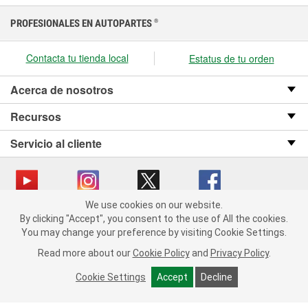
PROFESIONALES EN AUTOPARTES
®
Contacta tu tienda local
Estatus de tu orden
Acerca de nosotros
Recursos
Servicio al cliente
We use cookies on our website.
We use cookies on our website. By clicking "Accept", you consent
Copyright © 2008-2026 O’Reilly Auto Parts v OST_3.2.0.0.729 (3) cv1361
By clicking "Accept", you consent to the use of All the cookies.
to the use of All the cookies.
catalog_main
You may change your preference by visiting Cookie Settings.
You may change your preference by visiting Cookie Settings.
Política de privacidad
Ley de transparencia en las cadenas de suministro
Read more about our
Read more about our
Cookie Policy
Cookie Policy
and
and
Privacy Policy
Privacy Policy
.
.
de California
Cookie Settings
Cookie Settings
Accept
Accept
Decline
Decline