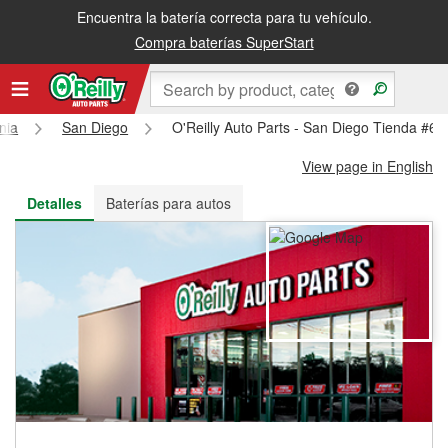
Encuentra la batería correcta para tu vehículo.
Recibe tu orden gratis al día siguiente o recógela en la tienda
Compra baterías SuperStart
rnia
San Diego
O'Reilly Auto Parts - San Diego Tienda #61
View page in English
Detalles
Baterías para autos