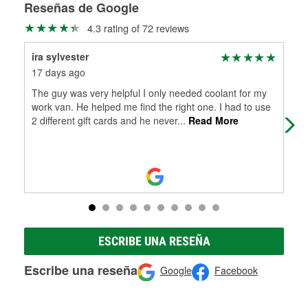
medirán tus tambores o discos para determinar si pueden
Reseñas de Google
Más información sobre el Programa de Préstamo de
ser rectificados con seguridad. Si tus tambores o discos no
4.3 rating of 72 reviews
Herramientas de O'Reilly
pueden ser reutilizados, podemos ayudarte a encontrar las
partes de reemplazo correctas para tu reparación.
ira sylvester
Ge
Rectificación de tambores y discos de freno
17 days ago
29 
The guy was very helpful I only needed coolant for my
Gas
work van. He helped me find the right one. I had to use
mid
2 different gift cards and he never
...
Read More
sta
ESCRIBE UNA RESEÑA
Escribe una reseña
Google
Facebook