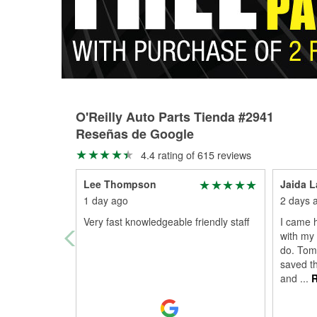
O'Reilly Auto Parts Tienda #2941
Reseñas de Google
4.4 rating of 615 reviews
Lee Thompson
Jaida L
1 day ago
2 days 
Very fast knowledgeable friendly staff
I came 
with my 
do. Tom
saved t
and
...
R