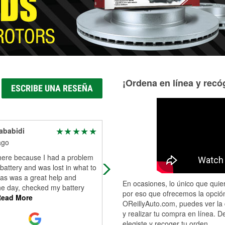
¡Ordena en línea y recóg
ESCRIBE UNA RESEÑA
ababidi
Amanda norris
ago
3 days ago
here because I had a problem
Jose tested our battery. It was no
battery and was lost in what to
good. He was thorough as we went
as was a great help and
through options. Then changed the
En ocasiones, lo único que quier
he day, checked my battery
battery for us. He was kind and
por eso que ofrecemos la opción
ead More
efficient.
OReillyAuto.com, puedes ver la 
y realizar tu compra en línea. D
elegiste y recoger tu orden.