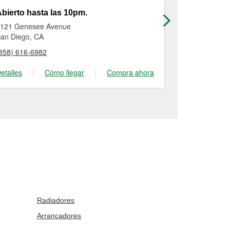
bierto hasta las 10pm.
Abierto has
121 Genesee Avenue
3950 Convoy 
an Diego, CA
San Diego, C
858) 616-6982
(858) 560-74
etalles
|
Cómo llegar
|
Compra ahora
Detalles
|
Radiadores
Arrancadores