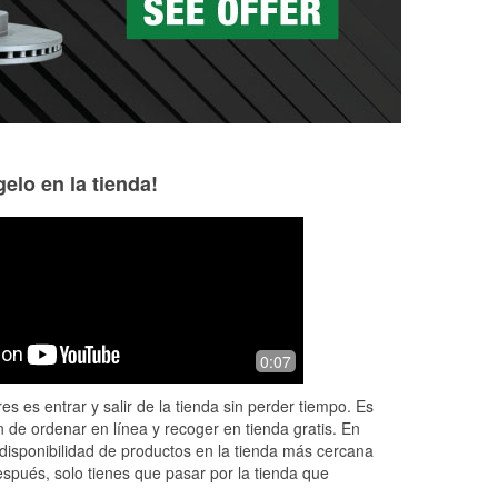
elo en la tienda!
Eugenia Saad
Yani
4 days ago
4 days ago
Tomas Thank you for your generosity .
I had a really gre
0:07
Tomas! He helped 
highly recommend 
es es entrar y salir de la tienda sin perder tiempo. Es
time you come by 
 de ordenar en línea y recoger en tienda gratis. En
disponibilidad de productos en la tienda más cercana
espués, solo tienes que pasar por la tienda que