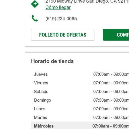
2750 Midway Drive San Diego, CA 9211
Cómo llegar
(619) 224-0065
FOLLETO DE OFERTAS
COMP
Horario de tienda
Jueves
07:00am
-
09:00p
Viernes
07:00am
-
09:00p
Sábado
07:00am
-
09:00p
Domingo
07:30am
-
09:00p
Lunes
07:00am
-
09:00p
Martes
07:00am
-
09:00p
Miércoles
07:00am
-
09:00p