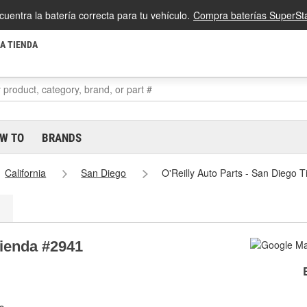
cuentra la batería correcta para tu vehículo.
Compra baterías SuperSta
LA TIENDA
W TO
BRANDS
California
San Diego
O'Reilly Auto Parts - San Diego 
Tienda #2941