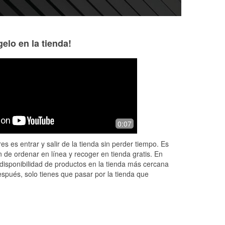
elo en la tienda!
Juanita Cardenas
Julie
3 months ago
4 months ago
s
I found my part online only and it was
Wow! Big sigh of r
0:07
cheaper. So hopefully it will fix my car
get major anxiety w
problem?
thought my battery
es es entrar y salir de la tienda sin perder tiempo. Es
wouldn’t readily tu
 de ordenar en línea y recoger en tienda gratis. En
Read More
disponibilidad de productos en la tienda más cercana
espués, solo tienes que pasar por la tienda que