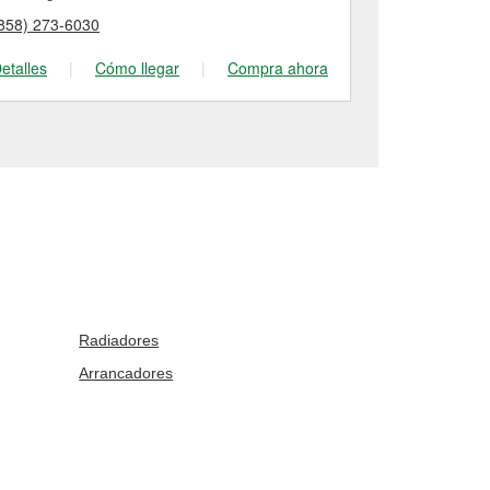
858) 273-6030
(858) 935-40
etalles
|
Cómo llegar
|
Compra ahora
Detalles
|
Radiadores
Arrancadores