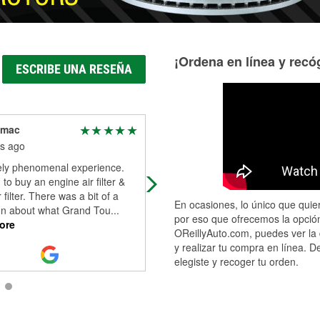
¡Ordena en línea y recóg
ESCRIBE UNA RESEÑA
imac
Kyan Restaino
s ago
3 months ago
ely phenomenal experience.
Abraham had good energy and wa
to buy an engine air filter &
helpful.
 filter. There was a bit of a
En ocasiones, lo único que quier
on about what Grand Tou
...
por eso que ofrecemos la opción
ore
OReillyAuto.com, puedes ver la 
y realizar tu compra en línea. D
elegiste y recoger tu orden.