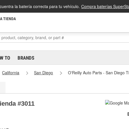
cuentra la batería correcta para tu vehículo.
Compra baterías SuperSta
LA TIENDA
W TO
BRANDS
California
San Diego
O'Reilly Auto Parts - San Diego 
Tienda #3011