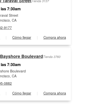
 Taraval Street
Tienda 3137
 las 7:30am
raval Street
ncisco, CA
82-9177
s
|
Cómo llegar
|
Compra ahora
 Bayshore Boulevard
Tienda 3760
 las 7:30am
shore Boulevard
ncisco, CA
95-0882
s
|
Cómo llegar
|
Compra ahora