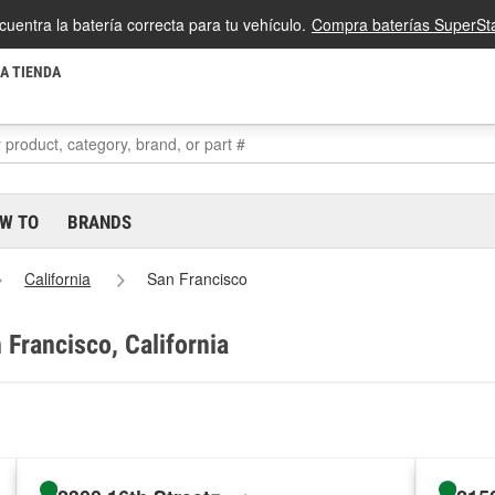
cuentra la batería correcta para tu vehículo.
Compra baterías SuperSta
LA TIENDA
W TO
BRANDS
California
San Francisco
 Francisco, California