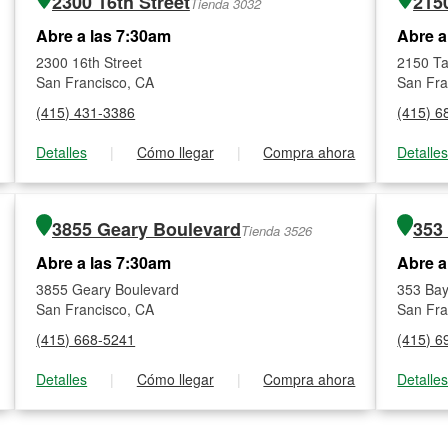
2300 16th Street
2150
Tienda 3032
Abre a las 7:30am
Abre a
2300 16th Street
2150 Ta
San Francisco, CA
San Fra
(415) 431-3386
(415) 6
Detalles
|
Cómo llegar
|
Compra ahora
Detalle
3855 Geary Boulevard
353
Tienda 3526
Abre a las 7:30am
Abre a
3855 Geary Boulevard
353 Bay
San Francisco, CA
San Fra
(415) 668-5241
(415) 6
Detalles
|
Cómo llegar
|
Compra ahora
Detalle