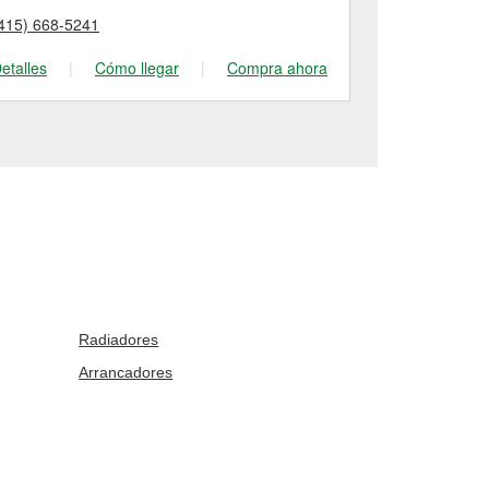
415) 668-5241
(415) 586-82
etalles
|
Cómo llegar
|
Compra ahora
Detalles
|
Radiadores
Arrancadores