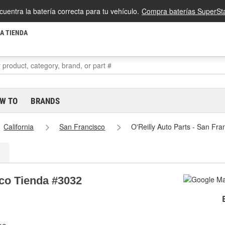
cuentra la batería correcta para tu vehículo.
Compra baterías SuperSta
LA TIENDA
W TO
BRANDS
California
San Francisco
O'Reilly Auto Parts - San Fr
sco Tienda #3032