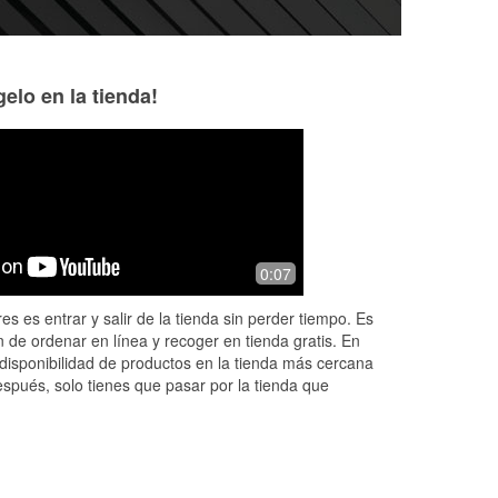
elo en la tienda!
Isaac Lang (isick)
M Ross
2 months ago
2 months ago
Randy, was super informative and
Randy saved the d
0:07
friendly great location and wonderful
deep charge on my
staff highly recommend!!!!
knowledge and cu
es es entrar y salir de la tienda sin perder tiempo. Es
top notch.
 de ordenar en línea y recoger en tienda gratis. En
disponibilidad de productos en la tienda más cercana
espués, solo tienes que pasar por la tienda que