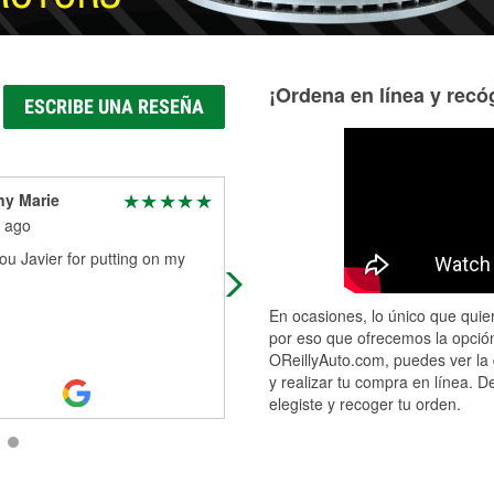
¡Ordena en línea y recóg
ESCRIBE UNA RESEÑA
ny Marie
Rudy Tafoya
 ago
1 month ago
u Javier for putting on my
The workers were very helpful and
knowledgeable about the parts
requested.
En ocasiones, lo único que quier
por eso que ofrecemos la opción
OReillyAuto.com, puedes ver la 
y realizar tu compra en línea. D
elegiste y recoger tu orden.