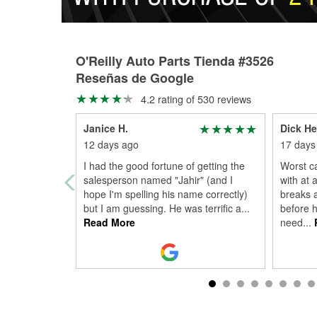
O'Reilly Auto Parts Tienda #3526
Reseñas de Google
4.2 rating of 530 reviews
Janice H.
Dick H
12 days ago
17 days
I had the good fortune of getting the
Worst ca
salesperson named "Jahir" (and I
with at 
hope I'm spelling his name correctly)
breaks 
but I am guessing. He was terrific a
...
before h
Read More
need
...