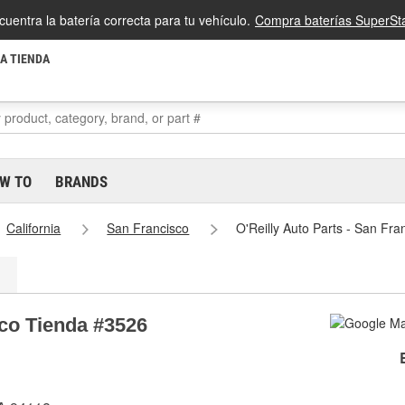
cuentra la batería correcta para tu vehículo.
Compra baterías SuperSta
LA TIENDA
W TO
BRANDS
California
San Francisco
O'Reilly Auto Parts - San Fr
sco Tienda #3526