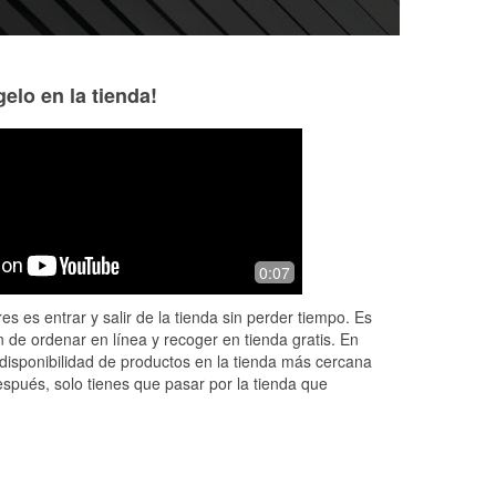
elo en la tienda!
Jazz Chill Out Lounge
Lauren Valdivia
Music
24 days ago
21 days ago
Marcel helped rep
0:07
Excellent customer service by Nick!
about a month ago
Thank you so much!
super delayed revi
es es entrar y salir de la tienda sin perder tiempo. Es
e
was having a toug
 de ordenar en línea y recoger en tienda gratis. En
Read More
disponibilidad de productos en la tienda más cercana
espués, solo tienes que pasar por la tienda que