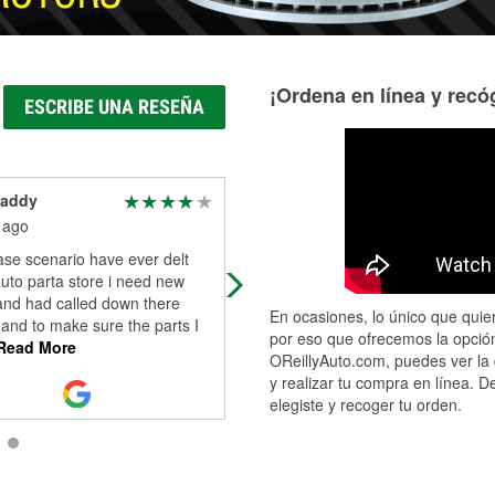
¡Ordena en línea y recóg
ESCRIBE UNA RESEÑA
eaddy
Elizabeth Dalton
 ago
17 days ago
se scenario have ever delt
My husband asked me to pick up
auto parta store i need new
windshield wipers for the car. I was
and had called down there
greeted by sales rep Marcelo who
En ocasiones, lo único que quier
and to make sure the parts I
chose the correct wipers and befor
por eso que ofrecemos la opción
Read More
purchas
...
Read More
OReillyAuto.com, puedes ver la 
y realizar tu compra en línea. D
elegiste y recoger tu orden.