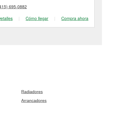
415) 695-0882
(415) 586-82
etalles
|
Cómo llegar
|
Compra ahora
Detalles
|
Radiadores
Arrancadores