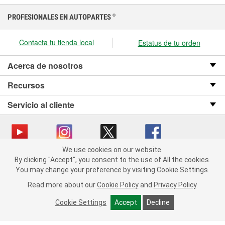
PROFESIONALES EN AUTOPARTES
®
Contacta tu tienda local
Estatus de tu orden
Acerca de nosotros
Recursos
Servicio al cliente
We use cookies on our website.
We use cookies on our website. By clicking "Accept", you consent
Copyright © 2008-2026 O’Reilly Auto Parts v OST_3.2.0.0.729 (3) cv1361
By clicking "Accept", you consent to the use of All the cookies.
to the use of All the cookies.
catalog_main
You may change your preference by visiting Cookie Settings.
You may change your preference by visiting Cookie Settings.
Política de privacidad
Ley de transparencia en las cadenas de suministro
Read more about our
Read more about our
Cookie Policy
Cookie Policy
and
and
Privacy Policy
Privacy Policy
.
.
de California
Cookie Settings
Cookie Settings
Accept
Accept
Decline
Decline