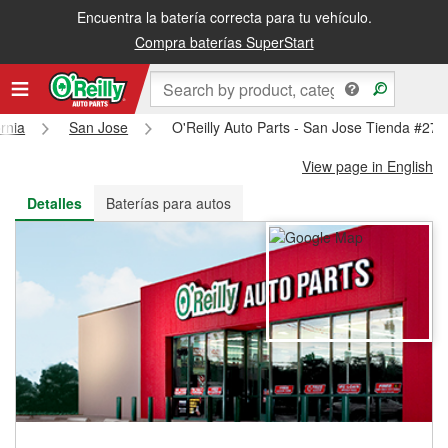
Encuentra la batería correcta para tu vehículo.
Recibe tu orden gratis al día siguiente o recógela en la tienda
Compra baterías SuperStart
ornia
San Jose
O'Reilly Auto Parts - San Jose Tienda #274
View page in English
Detalles
Baterías para autos