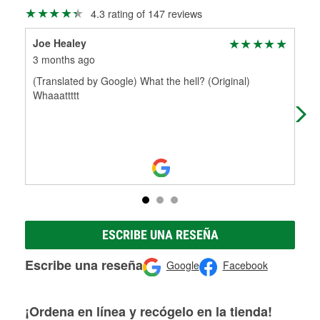
Más información sobre el Programa de Préstamo de
ser rectificados con seguridad. Si tus tambores o discos no
4.3 rating of 147 reviews
Herramientas de O'Reilly
pueden ser reutilizados, podemos ayudarte a encontrar las
partes de reemplazo correctas para tu reparación.
Joe Healey
Kar
Rectificación de tambores y discos de freno
3 months ago
4 m
(Translated by Google) What the hell? (Original)
Ram
Whaaattttt
whi
kne
ESCRIBE UNA RESEÑA
Escribe una reseña
Google
Facebook
¡Ordena en línea y recógelo en la tienda!