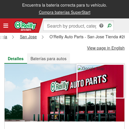
Encuentra la batería correcta para tu vehículo.
Recibe tu orden gratis al día siguiente o recógela en la tienda
Compra baterías SuperStart
ornia
San Jose
O'Reilly Auto Parts - San Jose Tienda #280
View page in English
Detalles
Baterías para autos