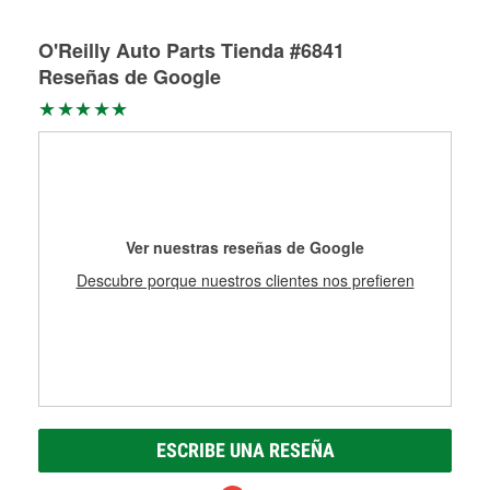
Más información acerca del servicio de mangueras
O'Reilly Auto Parts Tienda #6841
hidráulicas a la medida en tu tienda local
Reseñas de Google
Ver nuestras reseñas de Google
Descubre porque nuestros clientes nos prefieren
ESCRIBE UNA RESEÑA