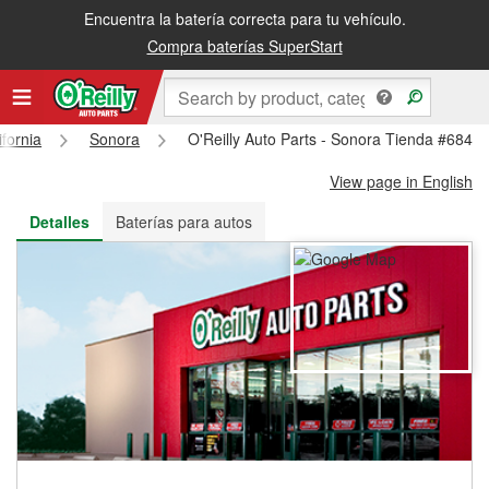
Encuentra la batería correcta para tu vehículo.
Recibe tu orden gratis al día siguiente o recógela en la tienda
Compra baterías SuperStart
ifornia
Sonora
O'Reilly Auto Parts - Sonora Tienda #6841
View page in English
Detalles
Baterías para autos