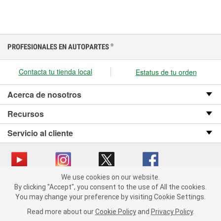
PROFESIONALES EN AUTOPARTES
®
Contacta tu tienda local
Estatus de tu orden
Acerca de nosotros
Recursos
Servicio al cliente
We use cookies on our website.
We use cookies on our website. By clicking "Accept", you consent
Copyright © 2008-2026 O’Reilly Auto Parts v OST_3.2.0.0.729 (3) cv1361
By clicking "Accept", you consent to the use of All the cookies.
to the use of All the cookies.
catalog_main
You may change your preference by visiting Cookie Settings.
You may change your preference by visiting Cookie Settings.
Política de privacidad
Ley de transparencia en las cadenas de suministro
Read more about our
Read more about our
Cookie Policy
Cookie Policy
and
and
Privacy Policy
Privacy Policy
.
.
de California