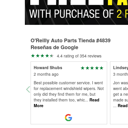
O'Reilly Auto Parts Tienda #4839
Reseñas de Google
4.4 rating of 354 reviews
Howard Shubs
Lindse
2 months ago
3 month
Best possible customer service. I went
Jon was
for replacement windshield wipers. Not
went ab
only did they find them for me, but
get a ne
they installed them too, whic
...
Read
made sur
More
...
Read