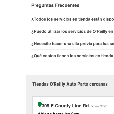
Preguntas Frecuentes
¿Todos los servicios en tienda están dispo
Todos los servicios gratuitos de tienda, inclu
¿Puedo utilizar los servicios de O'Reilly e
con O'Reilly VeriScan® e instalación de limpi
de Littleton, CO también ofrece servicios es
Puedes solicitar la mayoría de los servicios 
¿Necesito hacer una cita previa para los se
tambores y discos de freno y mangueras hidrá
comprado las partes en otro sitio. Los servici
cercanas
para determinar cuáles cuentan con 
independientemente de si has comprado los art
No es necesario agendar una cita para ninguno
¿Qué costos tienen los servicios en tienda
baterías o limpiaparabrisas requieren que las 
un profesional en autopartes por el servicio q
instalación cuando se recoja la orden en la t
que tengas que esperar unos minutos, pero el e
Aunque muchos de los servicios de la tienda O
en la tienda, ya que no podemos prensar comp
carretera cuanto antes.
y la revisión de la luz “Check Engine” con O'R
Carder Court, Littleton, CO.
limpiaparabrisas o la instalación de bombillas
adicionales, como el rectificado de discos y t
Tiendas O'Reilly Auto Parts cercanas
#4839 para obtener más información.
309 E County Line Rd
Tienda 6692