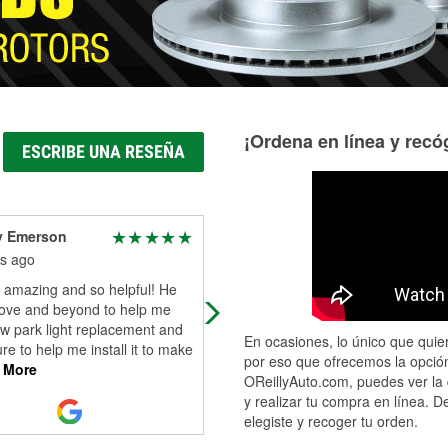
¡Ordena en línea y recóg
ESCRIBE UNA RESEÑA
y Emerson
Epik 303
s ago
3 months ago
 amazing and so helpful! He
Mason and Zach went above and
ove and beyond to help me
beyond getting me back on the roa
w park light replacement and
give these guys a raise seriously b
En ocasiones, lo único que quier
e to help me install it to make
o reillys
por eso que ofrecemos la opción
 More
OReillyAuto.com, puedes ver la 
y realizar tu compra en línea. D
elegiste y recoger tu orden.