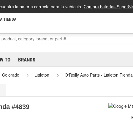
cuentra la batería correcta para tu vehículo.
Compra baterías SuperSta
LA TIENDA
W TO
BRANDS
Colorado
Littleton
O'Reilly Auto Parts - Littleton Tiend
enda #4839