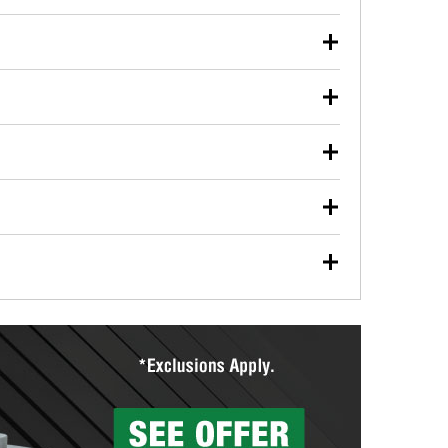
iones para que puedas realizar tu reparación.
ite usado de motor, líquido de transmisión, aceite de
udarán a encontrar las herramientas y partes
de forma segura. Ya sea que estés reciclando tu aceite
desechando una batería descargada, llévalos a tu
vehículos bombillas de faros, bombillas de luces
gura.
. La disponibilidad de este servicio puede ser
terías
ación en tu tienda local O'Reilly Auto Parts.
, visita cualquier tienda O'Reilly Auto Parts para
TIS.
uestros profesionales en autopartes instalarán gratis
isas. También puedes ordenar tus limpiaparabrisas en
Parts ofrece a la renta herramientas especializadas
tienda.
El Programa de Préstamo de Herramientas de O'Reilly
isponibles para rentar, solamente es necesario dejar
ión de tambores y discos de freno para ayudarte a
 tus partes de frenos, nuestros profesionales medirán
ientas de O'Reilly
icados con seguridad. Si tus tambores o discos no
cerca de una de nuestras más de 1400 tiendas
partes de reemplazo correctas para tu reparación.
uera averiada o determina los acoplamientos y la
Reilly Auto Parts tiene las mangueras y los acoples
ria agrícola o de construcción.
as a la medida en tu tienda local