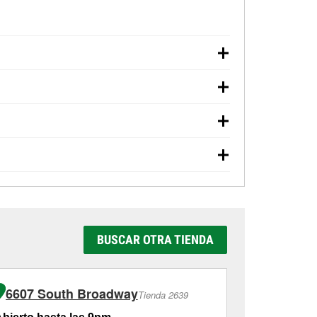
arranque, revisión de la luz “Check Engine”
O'Reilly Auto Parts. La tienda O'Reilly #4839
éstamo de herramientas, rectificación de
nda # 4839 de Littleton, CO aunque hayas
ble en la tienda #4839, consulta las
tiendas
rías y aceite usado, se ofrecen
cios como la instalación de bombillas,
39, simplemente visita la tienda y pregunta a
ealizar en línea y solicitar los servicios de
 tienda o del servicio solicitado, es posible
as también requieren que las partes se compren
icio al cliente y a ayudarte a volver a la
ía, pruebas de alternador y motor de arranque
os al
(720) 214-7070
o visítanos en 8055
 servicios como la instalación de
completar el servicio. Los servicios
n la tienda. Contacta o visita la tienda
BUSCAR OTRA TIENDA
6607 South Broadway
8966 W 
Tienda 2639