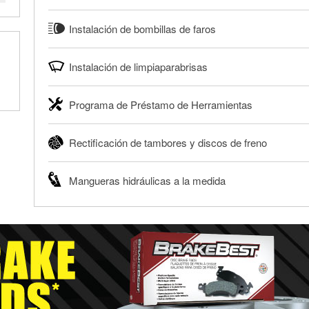
servicio proporciona un informe de códigos y posibles soluc
O'Reilly Auto Parts ofrece reciclaje gratis de baterías y ace
Nuestros profesionales revisarán el informe contigo y te ay
Instalación de bombillas de faros
engranajes y filtros de aceite para ayudarte a eliminarlos 
necesarias.
usado o filtro de aceite después de un cambio de aceite o 
O'Reilly Auto Parts puede instalar en una gran variedad de 
®
Diagnóstico GRATIS con O'Reilly VeriScan
tienda local O'Reilly Auto Parts para reciclarlos de forma se
Instalación de limpiaparabrisas
traseras y otras bombillas exteriores con la compra de éstas
Más información acerca del reciclaje GRATIS de aceite y ba
limitada dependiendo del tipo de vehículo. Obtén más inform
Cuando llegue el momento de reemplazar tus limpiaparabrisas
Programa de Préstamo de Herramientas
Compra tus bombillas con nosotros y te las instalamos GRA
encontrar los limpiaparabrisas correctos para tu vehículo. N
tus limpiaparabrisas con cualquier compra de limpiaparabr
El Programa de Préstamo de Herramientas de O'Reilly Auto 
línea y pedir que te los instalemos cuando los recojas en la 
Rectificación de tambores y discos de freno
para realizar diagnósticos y reparaciones en tu vehículo. 
Te instalamos GRATIS tus limpiaparabrisas
Auto Parts incluye más de 80 herramientas especializadas d
O'Reilly Auto Parts ofrece servicios en tienda de rectificac
un depósito reembolsable cuando las recojas.
Mangueras hidráulicas a la medida
realizar una reparación completa de frenos. Cuando traigas
Más información sobre el Programa de Préstamo de Herram
tus tambores o discos para determinar si pueden ser rectif
Si necesitas una manguera hidráulica a la medida y estás 
pueden ser reutilizados, podemos ayudarte a encontrar las 
O'Reilly Auto Parts que ofrecen este servicio, trae la mang
Rectificación de tambores y discos de freno
longitud adecuados para que te construyamos una nueva. O'
adecuados para reparar el sistema hidráulico de tu maquina
Más información acerca del servicio de mangueras hidráulic