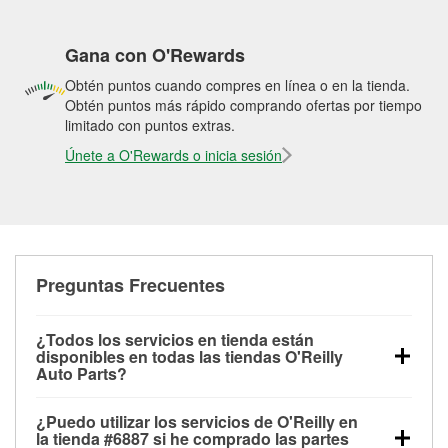
Gana con O'Rewards
Obtén puntos cuando compres en línea o en la tienda.
Obtén puntos más rápido comprando ofertas por tiempo
limitado con puntos extras.
Únete a O'Rewards o inicia sesión
Preguntas Frecuentes
¿Todos los servicios en tienda están
disponibles en todas las tiendas O'Reilly
Auto Parts?
Todos los servicios gratuitos de tienda, incluyendo
¿Puedo utilizar los servicios de O'Reilly en
las pruebas de batería, pruebas de alternador y
la tienda #6887 si he comprado las partes