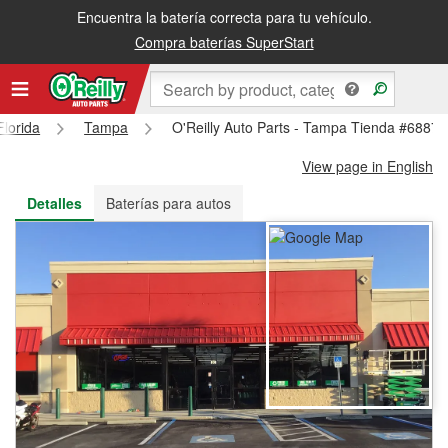
Encuentra la batería correcta para tu vehículo.
Recibe tu orden gratis al día siguiente o recógela en la tienda
Compra baterías SuperStart
Florida
Tampa
O'Reilly Auto Parts - Tampa Tienda #6887
View page in English
Detalles
Baterías para autos