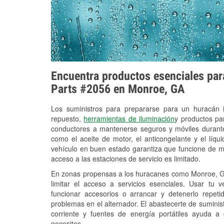
Encuentra productos esenciales para
Parts #2056 en Monroe, GA
Los suministros para prepararse para un huracán
repuesto,
herramientas de iluminación
y productos pa
conductores a mantenerse seguros y móviles durante
como el aceite de motor, el anticongelante y el líq
vehículo en buen estado garantiza que funcione de m
acceso a las estaciones de servicio es limitado.
En zonas propensas a los huracanes como Monroe, GA
limitar el acceso a servicios esenciales. Usar tu 
funcionar accesorios o arrancar y detenerlo repet
problemas en el alternador. El abastecerte de sumini
corriente y fuentes de energía portátiles ayuda a
necesites.