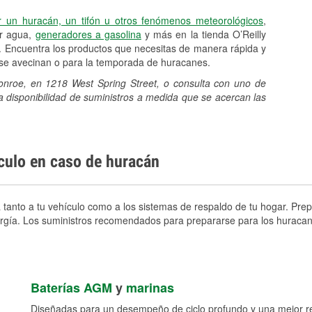
r un huracán, un tifón u otros fenómenos meteorológicos
,
er agua,
generadores a gasolina
y más en la tienda O’Reilly
. Encuentra los productos que necesitas de manera rápida y
e se avecinan o para la temporada de huracanes.
Monroe, en 1218 West Spring Street, o consulta con uno de
a disponibilidad de suministros a medida que se acercan las
ículo en caso de huracán
anto a tu vehículo como a los sistemas de respaldo de tu hogar. Prepa
nergía. Los suministros recomendados para prepararse para los huracan
Baterías AGM
y
marinas
Diseñadas para un desempeño de ciclo profundo y una mejor res