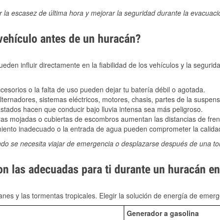
ir la escasez de última hora y mejorar la seguridad durante la evacuac
 vehículo antes de un huracán?
den influir directamente en la fiabilidad de los vehículos y la segurid
sorios o la falta de uso pueden dejar tu batería débil o agotada.
ernadores, sistemas eléctricos, motores, chasis, partes de la suspens
stados hacen que conducir bajo lluvia intensa sea más peligroso.
as mojadas o cubiertas de escombros aumentan las distancias de frena
ento inadecuado o la entrada de agua pueden comprometer la calidad
ndo se necesita viajar de emergencia o desplazarse después de una t
son las adecuadas para ti durante un huracán e
nes y las tormentas tropicales. Elegir la solución de energía de eme
Generador a gasolina