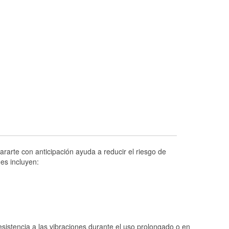
Prueba de alternadores y arrancadores
Revisión de la luz "Check Engine"
Reciclaje de baterías y aceite
Instalación de bombillas de faros
Instalación de limpiaparabrisas
Programa de Préstamo de Herramientas
Rectificación de tambores y discos de
freno
Hurricane Supplies
Conoce más
rarte con anticipación ayuda a reducir el riesgo de
es incluyen:
istencia a las vibraciones durante el uso prolongado o en