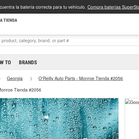
cuentra la batería correcta para tu vehículo.
Compra baterías SuperSta
LA TIENDA
W TO
BRANDS
Georgia
O'Reilly Auto Parts - Monroe Tienda #2056
 Monroe Tienda #2056