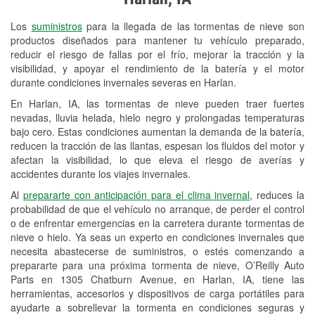
Revisión de la luz "Check Engine"
Los
suministros
para la llegada de las tormentas de nieve son
Reciclaje de baterías y aceite
productos diseñados para mantener tu vehículo preparado,
reducir el riesgo de fallas por el frío, mejorar la tracción y la
Instalación de bombillas de faros
visibilidad, y apoyar el rendimiento de la batería y el motor
Instalación de limpiaparabrisas
durante condiciones invernales severas en Harlan.
En Harlan, IA, las tormentas de nieve pueden traer fuertes
Programa de Préstamo de
nevadas, lluvia helada, hielo negro y prolongadas temperaturas
Herramientas
bajo cero. Estas condiciones aumentan la demanda de la batería,
reducen la tracción de las llantas, espesan los fluidos del motor y
Rectificación de tambores y discos de
afectan la visibilidad, lo que eleva el riesgo de averías y
freno
accidentes durante los viajes invernales.
Al
prepararte con anticipación para el clima invernal
, reduces la
Mangueras hidráulicas a la medida
probabilidad de que el vehículo no arranque, de perder el control
o de enfrentar emergencias en la carretera durante tormentas de
Snowstorm Supplies
nieve o hielo. Ya seas un experto en condiciones invernales que
necesita abastecerse de suministros, o estés comenzando a
Tornado Supplies
prepararte para una próxima tormenta de nieve, O’Reilly Auto
Conoce más
Parts en 1305 Chatburn Avenue, en Harlan, IA, tiene las
herramientas, accesorios y dispositivos de carga portátiles para
ayudarte a sobrellevar la tormenta en condiciones seguras y