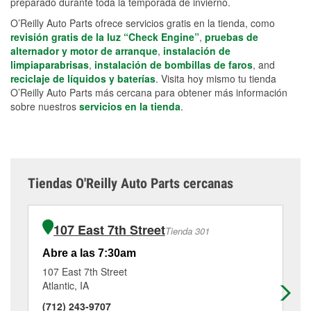
preparado durante toda la temporada de invierno.
O’Reilly Auto Parts ofrece servicios gratis en la tienda, como
revisión gratis de la luz “Check Engine”
,
pruebas de
alternador y motor de arranque
,
instalación de
limpiaparabrisas
,
instalación de bombillas de faros
, and
reciclaje de líquidos y baterías
. Visita hoy mismo tu tienda
O’Reilly Auto Parts más cercana para obtener más información
sobre nuestros
servicios en la tienda
.
Tiendas O'Reilly Auto Parts cercanas
107 East 7th Street
Tienda 301
Abre a las 7:30am
Ab
107 East 7th Street
52
Atlantic, IA
De
(712) 243-9707
(7