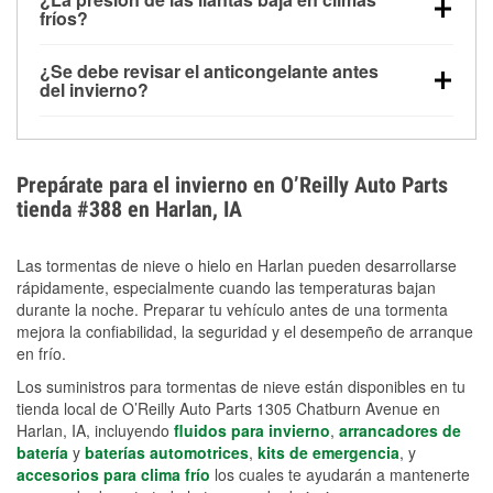
la congelación y ayuda a disolver la sal y la nieve
arranque.
fríos?
derretida en la carretera para mejorar la visibilidad.
Sí. La presión de las llantas normalmente disminuye
¿Se debe revisar el anticongelante antes
alrededor de 1 PSI por cada 10 °F que baja la
del invierno?
temperatura. Puedes obtener más información sobre
Sí. Una mezcla adecuada del anticongelante protege
la baja presión en invierno en nuestro artículo.
el motor contra la congelación, las grietas internas y
el sobrecalentamiento en condiciones de frío
Prepárate para el invierno en O’Reilly Auto Parts
extremo. Aprende cómo comprobar la protección
tienda #388 en Harlan, IA
anticongelante en nuestra sección How-To.
Las tormentas de nieve o hielo en Harlan pueden desarrollarse
rápidamente, especialmente cuando las temperaturas bajan
durante la noche. Preparar tu vehículo antes de una tormenta
mejora la confiabilidad, la seguridad y el desempeño de arranque
en frío.
Los suministros para tormentas de nieve están disponibles en tu
tienda local de O’Reilly Auto Parts 1305 Chatburn Avenue en
Harlan, IA, incluyendo
fluidos para invierno
,
arrancadores de
batería
y
baterías automotrices
,
kits de emergencia
, y
accesorios para clima frío
los cuales te ayudarán a mantenerte