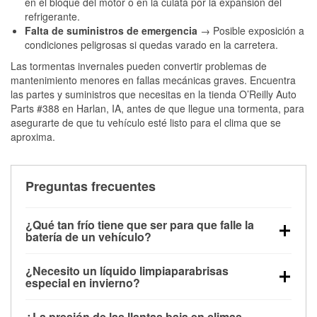
en el bloque del motor o en la culata por la expansión del
refrigerante.
Falta de suministros de emergencia
→ Posible exposición a
condiciones peligrosas si quedas varado en la carretera.
Las tormentas invernales pueden convertir problemas de
mantenimiento menores en fallas mecánicas graves. Encuentra
las partes y suministros que necesitas en la tienda O’Reilly Auto
Parts #388 en Harlan, IA, antes de que llegue una tormenta, para
asegurarte de que tu vehículo esté listo para el clima que se
aproxima.
Preguntas frecuentes
¿Qué tan frío tiene que ser para que falle la
batería de un vehículo?
La capacidad de la batería comienza a disminuir por
¿Necesito un líquido limpiaparabrisas
debajo de los 32 °F y puede perder hasta la mitad de
especial en invierno?
su potencia de arranque cerca de los 0 °F, lo que
Sí. El líquido limpiaparabrisas para invierno resiste
aumenta la probabilidad de que el vehículo no
¿La presión de las llantas baja en climas