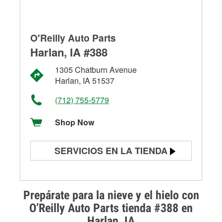
O'Reilly Auto Parts
Harlan, IA #388
1305 Chatburn Avenue
Harlan, IA 51537
(712) 755-5779
Shop Now
SERVICIOS EN LA TIENDA
Prueba de batería
Prueba de alternadores y
Prepárate para la nieve y el hielo con
arrancadores
O’Reilly Auto Parts tienda #388 en
Harlan, IA